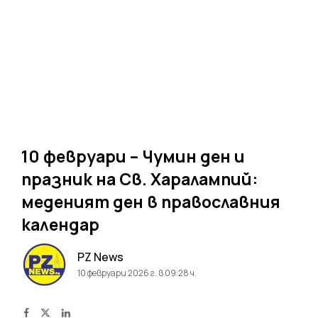
10 февруари – Чумин ден и
празник на Св. Харалампий:
меденият ден в православния
календар
PZ News
10 февруари 2026 г. в 09:28 ч.