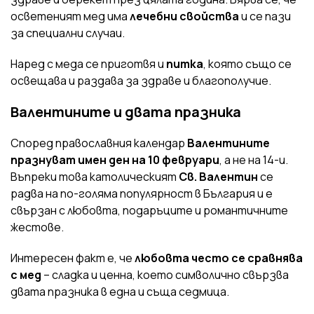
осветеният мед има
лечебни свойства
и се пази
за специални случаи.
Наред с меда се приготвя и
питка
, която също се
освещава и раздава за здраве и благополучие.
Валентините и двата празника
Според православния календар
Валентините
празнуват имен ден на 10 февруари
, а не на 14-и.
Въпреки това католическият
Св. Валентин
се
радва на по-голяма популярност в България и е
свързан с любовта, подаръците и романтичните
жестове.
Интересен факт е, че
любовта често се сравнява
с мед
– сладка и ценна, което символично свързва
двата празника в една и съща седмица.