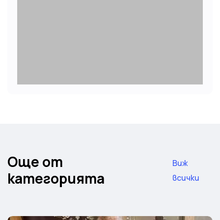
Още от
Виж
категорията
всички