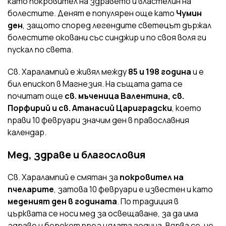
като покровител на здравето и властелин на
болестите. Денят е популярен още като
Чумин
ден
, защото според легендите светецът държал
болестите оковани със синджир и по своя воля ги
пускал по света.
Св. Харалампий е живял между
85 и 198 година
и е
бил епископ в Магнезия. На същата дата се
почитат още
св. мъченица Валентина, св.
Порфирий и св. Атанасий Цариградски
, което
прави 10 февруари значим ден в православния
календар.
Мед, здраве и благословия
Св. Харалампий е смятан за
покровител на
пчеларите
, затова 10 февруари е известен и като
меденият ден в годината
. По традиция в
църквата се носи мед за освещаване, за да има
здраве и берекет през цялата година. Вярва се, че