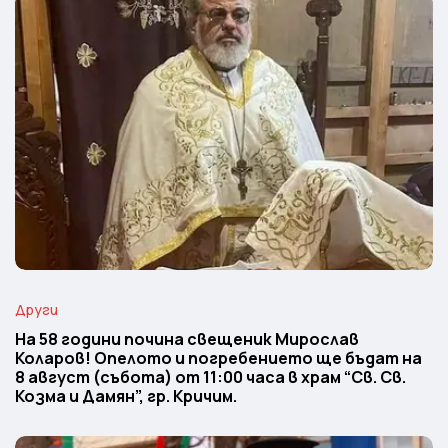
Други
На 58 години почина свещеник Мирослав
Коларов! Опелото и погребението ще бъдат на
8 август (събота) от 11:00 часа в храм “Св. Св.
Козма и Дамян”, гр. Кричим.