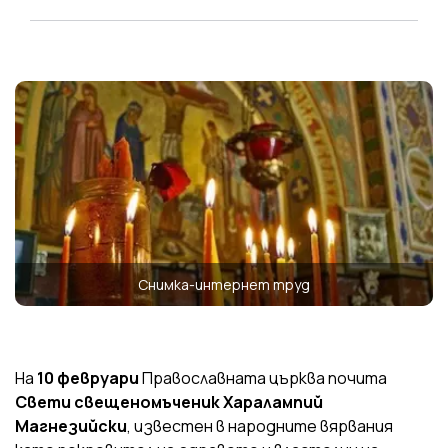
Снимка-интернет труд
На
10 февруари
Православната църква почита
Свети свещеномъченик Харалампий
Магнезийски
, известен в народните вярвания