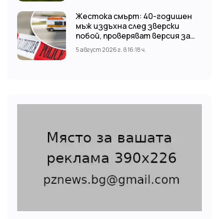
Жестока смърт: 40-годишен
мъж издъхна след зверски
побой, проверяват версия за
нападение от тийнейджъри
5 август 2026 г. в 16:18 ч.