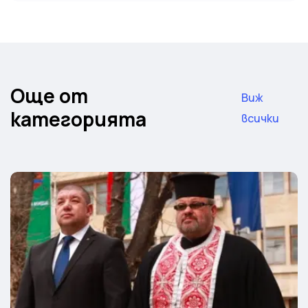
Още от
Виж
категорията
всички