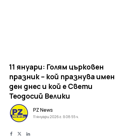
11 януари: Голям църковен
празник – кой празнува имен
ден днес и кой е Свети
Теодосий Велики
PZ News
11 януари 2026 г. в 08:55 ч.