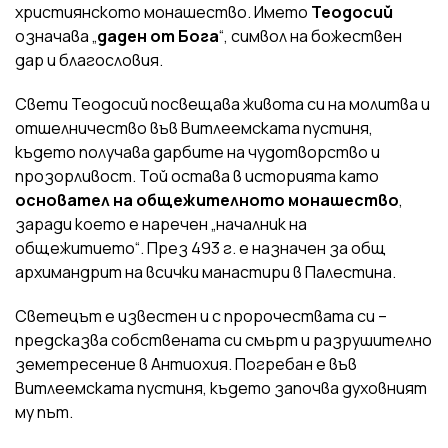
християнското монашество. Името
Теодосий
означава „
даден от Бога
“, символ на божествен
дар и благословия.
Свети Теодосий посвещава живота си на молитва и
отшелничество във Витлеемската пустиня,
където получава дарбите на чудотворство и
прозорливост. Той остава в историята като
основател на общежителното монашество
,
заради което е наречен „началник на
общежитието“. През 493 г. е назначен за общ
архимандрит на всички манастири в Палестина.
Светецът е известен и с пророчествата си –
предсказва собствената си смърт и разрушително
земетресение в Антиохия. Погребан е във
Витлеемската пустиня, където започва духовният
му път.