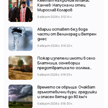
Кметът на Кричим Атанас
Калчев: Напусна ни отец
Мирослав Коларов
6 август 2026 г. в 12:14 ч.
Аварии оставят без вода
части от Велинград и Ветрен
днес
6 август 2026 г. в 10:22 ч.
Пожар изпепели имоти в село
Блатница, огнеборци
предотвратиха по-голяма
трагедия
5 август 2026 г. в 16:53 ч.
Времето се обръща: Очакват
гръмотевични бури, градушки
и опасен вятър до 80 км/ч
5 август 2026 г. в 16:30 ч.