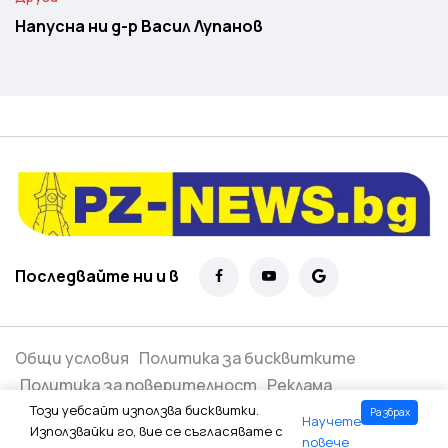
Напусна ни д-р Васил Лупанов
Последвайте ни и в
Общи условия
Политика за бисквитките
Политика за поверителност
Реклама
Този уебсайт използва бисквитки.
Разбрах
Научете
Всички права запазени ©
2026
Използвайки го, вие се съгласявате с
повече