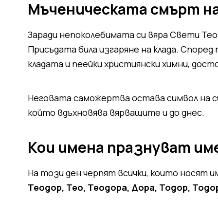
Мъченическата смърт н
Заради непоколебимата си вяра Свети Тео
Присъдата била изгаряне на клада. Според
кладата и пеейки християнски химни, дост
Неговата саможертва остава символ на си
който вдъхновява вярващите и до днес.
Кои имена празнуват име
На този ден черпят всички, които носят 
Теодор, Тео, Теодора, Дора, Тодор, Тодо