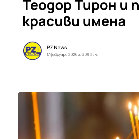
Теодор Тирон и 
красиви имена
PZ News
17 февруари 2026 г. в 09:25 ч.