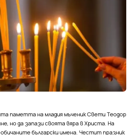
ита паметта на младия мъченик Свети Теодор
не, но да запази своята вяра в Христа. На
-обичаните български имена. Честит празник