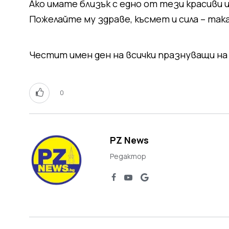
Ако имате близък с едно от тези красиви 
Пожелайте му здраве, късмет и сила – так
Честит имен ден на всички празнуващи на 
0
PZ News
Редактор