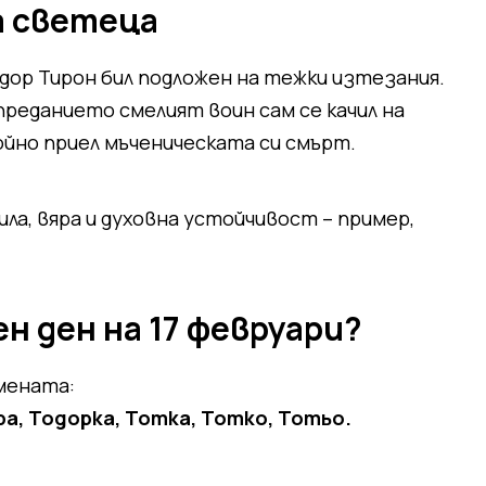
а светеца
дор Тирон бил подложен на тежки изтезания.
 преданието смелият воин сам се качил на
ойно приел мъченическата си смърт.
ла, вяра и духовна устойчивост – пример,
н ден на 17 февруари?
имената:
ра, Тодорка, Тотка, Тотко, Тотьо.