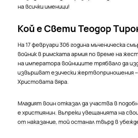
на всички именици!
Кой е Свети Теодор Тиро
На 17 февруари 306 година мъченическа см
войник в римската армия по време на жес
на императора войниците трябвало да изд
извършват езически жертвоприношения – 
Христовата вяра.
Младият воин отказал да участва в подобн
е християнин. Въпреки увещанията на свои
от наказание, той останал твърд в убежд