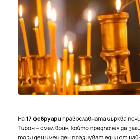
На
17 февруари
православната църква поч
Тирон – смел воин, който предпочел да заги
този ден имен ден празнуват едни от най