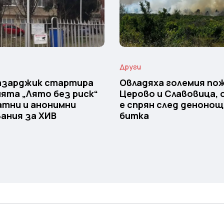
Други
Пазарджик стартира
Овладяха големия пож
ята „Лято без риск“
Церово и Славовица,
атни и анонимни
е спрян след деноно
ания за ХИВ
битка