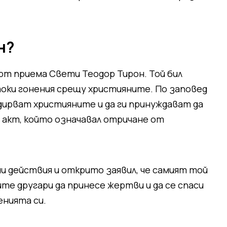
н?
ърт приема Свети Теодор Тирон. Той бил
токи гонения срещу християните. По заповед
ирват християните и да ги принуждават да
акт, който означавал отричане от
и действия и открито заявил, че самият той
те другари да принесе жертви и да се спаси
енията си.