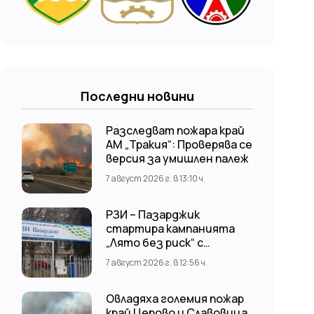
Последни новини
Разследват пожара край
АМ „Тракия“: Проверява се
версия за умишлен палеж
7 август 2026 г. в 13:10 ч.
РЗИ – Пазарджик
стартира кампанията
„Лято без риск“ с
безплатни и анонимни
7 август 2026 г. в 12:56 ч.
изследвания за ХИВ
Овладяха големия пожар
край Церово и Славовица,