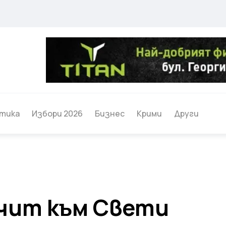
тика
Избори 2026
Бизнес
Крими
Други
очит към Свети