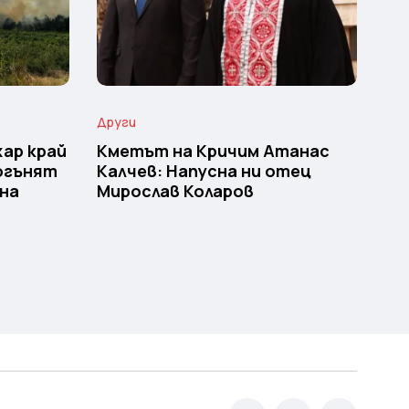
Други
ар край
Кметът на Кричим Атанас
 огънят
Калчев: Напусна ни отец
щна
Мирослав Коларов