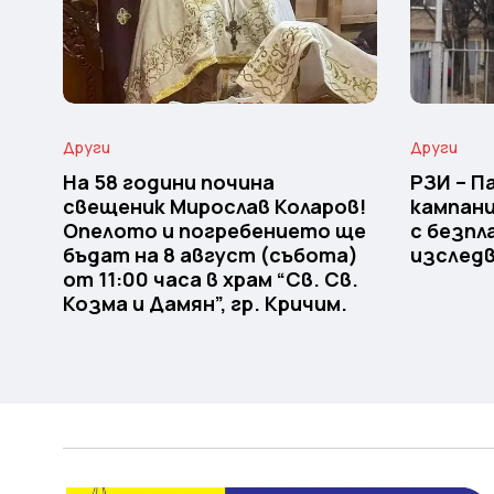
Други
Други
На 58 години почина
РЗИ – 
свещеник Мирослав Коларов!
кампани
Опелото и погребението ще
с безпл
бъдат на 8 август (събота)
изследв
от 11:00 часа в храм “Св. Св.
Козма и Дамян”, гр. Кричим.