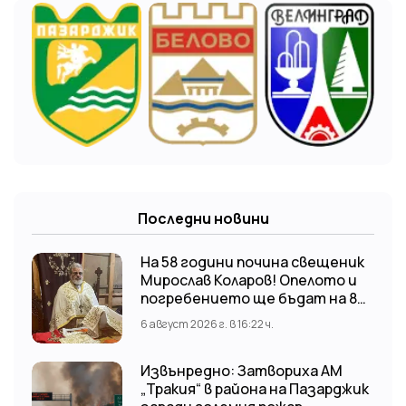
Последни новини
На 58 години почина свещеник
Мирослав Коларов! Опелото и
погребението ще бъдат на 8
август (събота) от 11:00 часа в
6 август 2026 г. в 16:22 ч.
храм “Св. Св. Козма и Дамян”, гр.
Кричим.
Извънредно: Затвориха АМ
„Тракия“ в района на Пазарджик