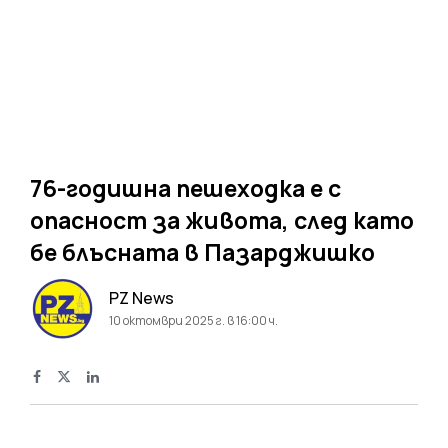
76-годишна пешеходка е с
опасност за живота, след като
бе блъсната в Пазарджишко
PZ News
10 октомври 2025 г. в 16:00 ч.