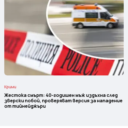
Крими
Жестока смърт: 40-годишен мъж издъхна след
зверски побой, проверяват версия за нападение
от тийнейджъри