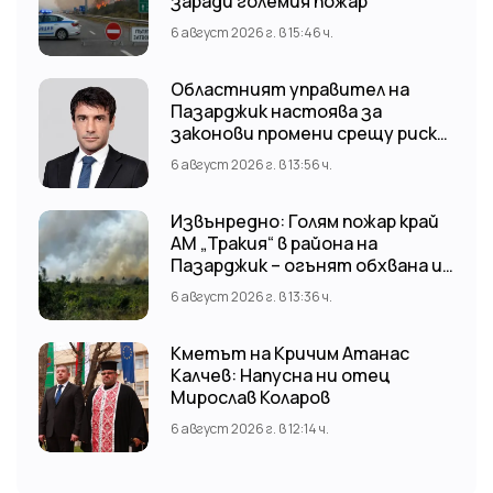
заради големия пожар
6 август 2026 г. в 15:46 ч.
Областният управител на
Пазарджик настоява за
законови промени срещу риска
от наводнения
6 август 2026 г. в 13:56 ч.
Извънредно: Голям пожар край
АМ „Тракия“ в района на
Пазарджик – огънят обхвана и
лозови масиви
6 август 2026 г. в 13:36 ч.
Кметът на Кричим Атанас
Калчев: Напусна ни отец
Мирослав Коларов
6 август 2026 г. в 12:14 ч.