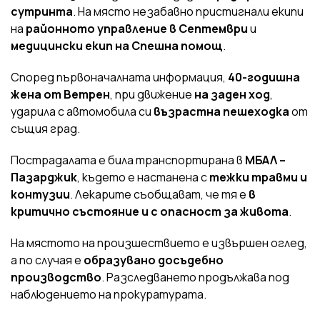
сутринта
. На място незабавно пристигнали екипи
на
районното управление в Септември
и
медицински екип на Спешна помощ
.
Според първоначалната информация,
40-годишна
жена от Ветрен
, при движение
на заден ход
,
ударила с автомобила си
възрастна пешеходка
от
същия град.
Пострадалата е била транспортирана в
МБАЛ –
Пазарджик
, където е настанена с
тежки травми и
контузии
. Лекарите съобщават, че тя е
в
критично състояние и с опасност за живота
.
На мястото на произшествието е извършен оглед,
а по случая е
образувано досъдебно
производство
. Разследването продължава под
наблюдението на прокуратурата.