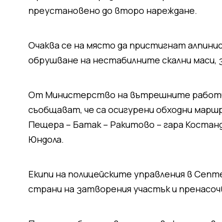
преустановено до второ нареждане.
Очаква се на място да пристигнат алпини
обрушване на нестабилните скални маси, 
От Министерство на вътрешните работи 
съобщават, че са осигурени обходни мар
Пещера – Батак – Ракитово – гара Костанд
Юндола.
Екипи на полицейските управления в Септ
страни на затворения участък и пренасо