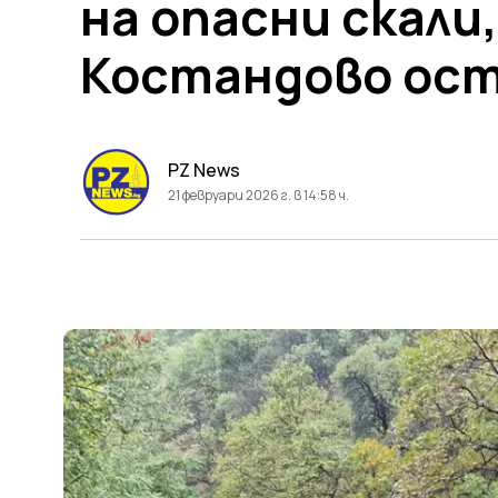
на опасни скали
Костандово ос
PZ News
21 февруари 2026 г. в 14:58 ч.