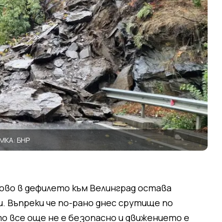
МКА: БНР
ово в дефилето към Велинград остава
и. Въпреки че по-рано днес срутище по
 все още не е безопасно и движението е