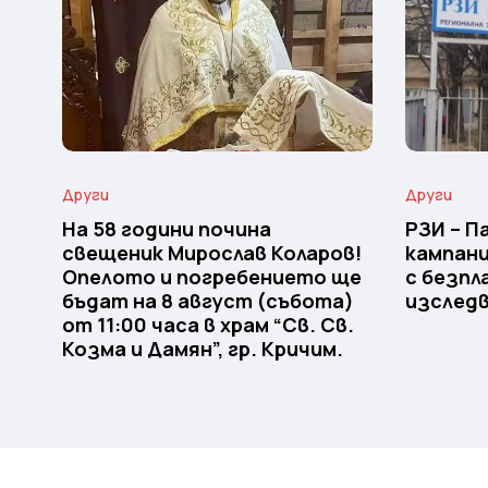
Други
Други
На 58 години почина
РЗИ – 
свещеник Мирослав Коларов!
кампани
Опелото и погребението ще
с безпл
бъдат на 8 август (събота)
изследв
от 11:00 часа в храм “Св. Св.
Козма и Дамян”, гр. Кричим.