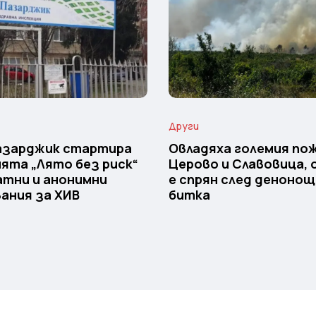
Други
Пазарджик стартира
Овладяха големия пож
ята „Лято без риск“
Церово и Славовица,
атни и анонимни
е спрян след деноно
ания за ХИВ
битка