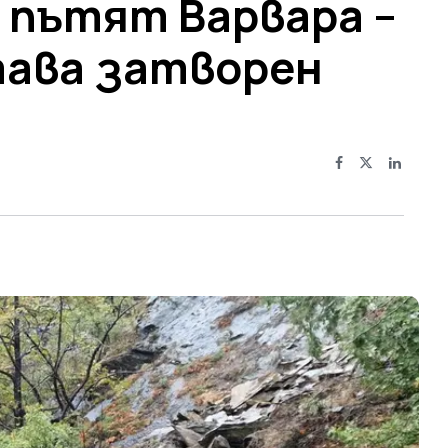
, пътят Варвара –
тава затворен