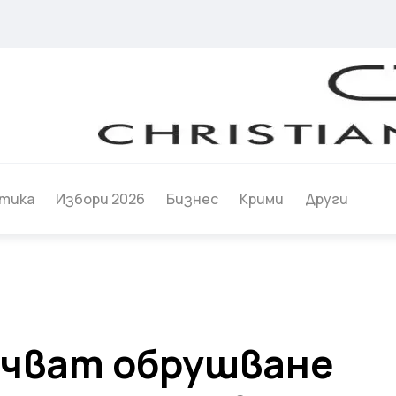
тика
Избори 2026
Бизнес
Крими
Други
очват обрушване