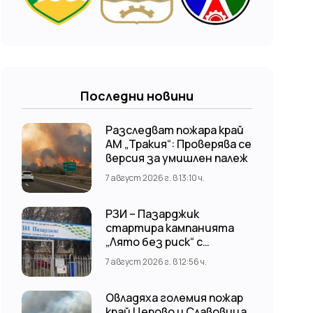
Последни новини
Разследват пожара край
АМ „Тракия“: Проверява се
версия за умишлен палеж
7 август 2026 г. в 13:10 ч.
РЗИ – Пазарджик
стартира кампанията
„Лято без риск“ с
безплатни и анонимни
7 август 2026 г. в 12:56 ч.
изследвания за ХИВ
Овладяха големия пожар
край Церово и Славовица,