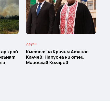
Други
ар край
Кметът на Кричим Атанас
 огънят
Калчев: Напусна ни отец
щна
Мирослав Коларов