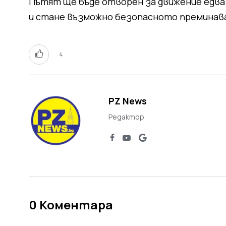
Пътят ще бъде отворен за движение едва 
и стане възможно безопасното преминава
4
PZ News
Редактор
0
Коментара