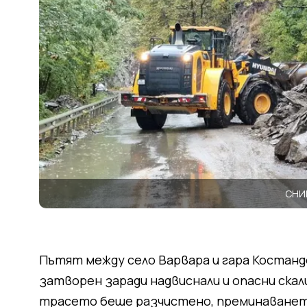
СНИ
Пътят между село Варвара и гара Костанд
затворен заради надвиснали и опасни скал
трасето беше разчистено, преминаването