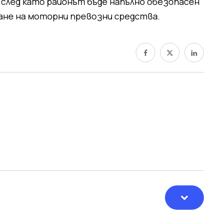
след като районът бъде напълно обезопасен
не на моторни превозни средства.