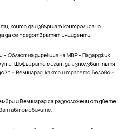
сти, които да извършат контролирано
за да се предотвратят инциденти.
– Областна дирекция на МВР - Пазарджик
шрути. Шофьорите могат да използват пътя
ово – Велинград, както и трасето Белово –
ември и Велинград са разположени от двете
чват автомобилите.