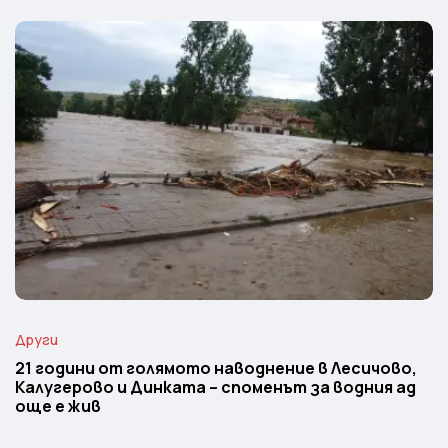
Други
21 години от голямото наводнение в Лесичово,
Калугерово и Динката – споменът за водния ад
още е жив