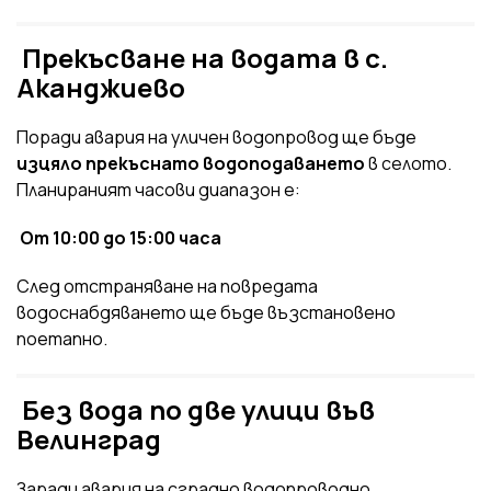
Прекъсване на водата в с.
Аканджиево
Поради авария на уличен водопровод ще бъде
изцяло прекъснато водоподаването
в селото.
Планираният часови диапазон е:
От 10:00 до 15:00 часа
След отстраняване на повредата
водоснабдяването ще бъде възстановено
поетапно.
Без вода по две улици във
Велинград
Заради авария на сградно водопроводно