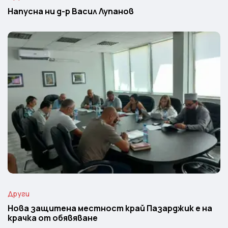
Напусна ни д-р Васил Лупанов
Други
Нова защитена местност край Пазарджик е на
крачка от обявяване