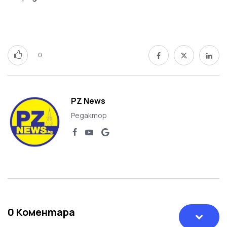
0
PZ News
Редактор
0
Коментара