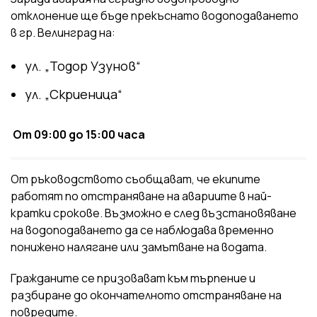
отклонение ще бъде прекъснато водоподаването
в гр. Велинград на:
ул. „Тодор Узунов“
ул. „Скриеница“
От 09:00 до 15:00 часа
От ръководството съобщават, че екипите
работят по отстраняване на авариите в най-
кратки срокове. Възможно е след възстановяване
на водоподаването да се наблюдава временно
понижено налягане или замътване на водата.
Гражданите се призовават към търпение и
разбиране до окончателното отстраняване на
повредите.