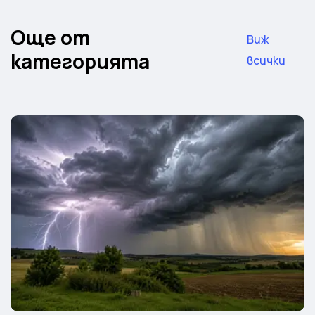
Още от
Виж
категорията
всички