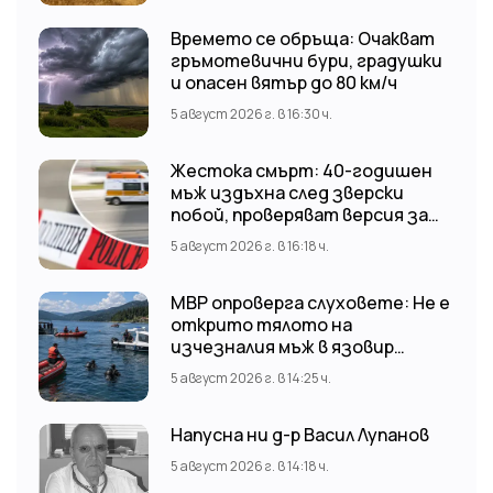
Времето се обръща: Очакват
гръмотевични бури, градушки
и опасен вятър до 80 км/ч
5 август 2026 г. в 16:30 ч.
Жестока смърт: 40-годишен
мъж издъхна след зверски
побой, проверяват версия за
нападение от тийнейджъри
5 август 2026 г. в 16:18 ч.
МВР опроверга слуховете: Не е
открито тялото на
изчезналия мъж в язовир
„Доспат“ Издирвателната
5 август 2026 г. в 14:25 ч.
операция продължава!
Напусна ни д-р Васил Лупанов
5 август 2026 г. в 14:18 ч.