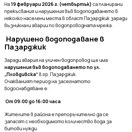
На
19 февруари 2026 г. (четвъртък)
са планирани
прекъсвания и нарушения във водоподаването в
няколко населени места в област Пазарджик заради
възникнали аварии по водопроводната мрежа.
Нарушено водоподаване в
Пазарджик
Заради авария на уличен водопровод ще има
нарушения във водоподаването по ул.
„Пловдивска“
в гр. Пазарджик.
Очакваният период на засегнатото
водоснабдяване е:
От 09:00 до 16:00 часа
Жителите в района е препоръчително да се
запасят с необходимото количество вода за
битови нужди.