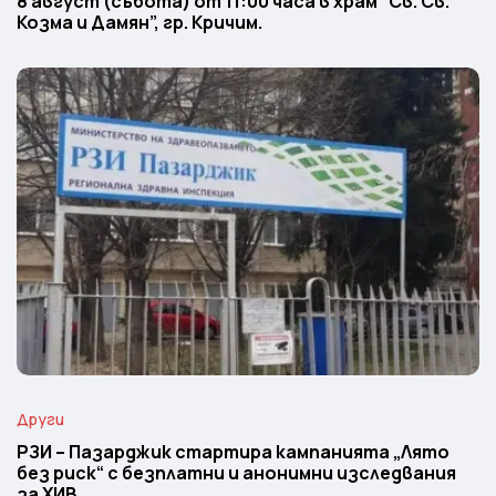
8 август (събота) от 11:00 часа в храм “Св. Св.
Козма и Дамян”, гр. Кричим.
Други
РЗИ – Пазарджик стартира кампанията „Лято
без риск“ с безплатни и анонимни изследвания
за ХИВ