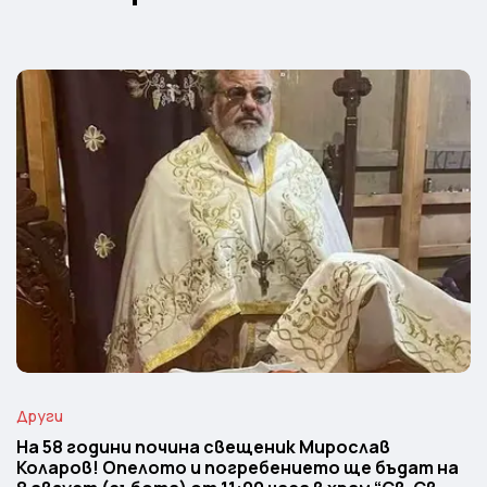
Други
На 58 години почина свещеник Мирослав
Коларов! Опелото и погребението ще бъдат на