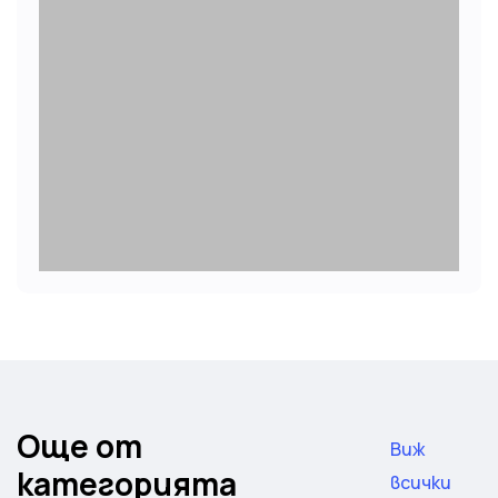
Още от
Виж
категорията
всички