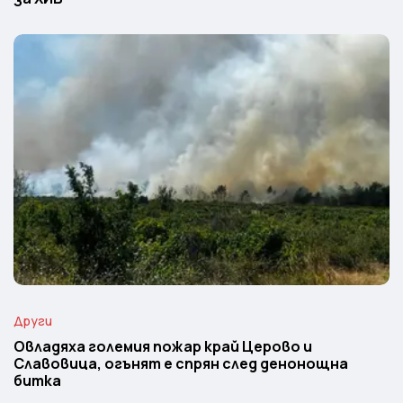
Други
Овладяха големия пожар край Церово и
Славовица, огънят е спрян след денонощна
битка