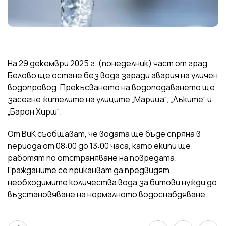
На 29 декември 2025 г. (понеделник) част от град
Белово ще остане без вода заради авария на уличен
водопровод. Прекъсването на водоподаването ще
засегне жителите на улиците „Марица“, „Лъките“ и
„Барон Хирш“.
От ВиК съобщават, че водата ще бъде спряна в
периода от 08:00 до 13:00 часа, като екипи ще
работят по отстраняване на повредата.
Гражданите се приканват да предвидят
необходимите количества вода за битови нужди до
възстановяване на нормалното водоснабдяване.