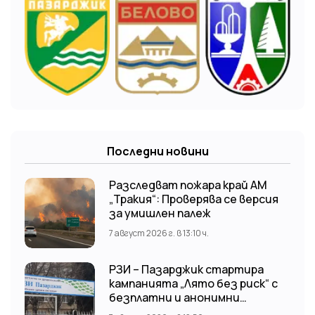
Последни новини
Разследват пожара край АМ
„Тракия“: Проверява се версия
за умишлен палеж
7 август 2026 г. в 13:10 ч.
РЗИ – Пазарджик стартира
кампанията „Лято без риск“ с
безплатни и анонимни
изследвания за ХИВ