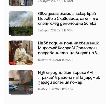
7 август 2026 г. в 12:56 ч.
Овладяха големия пожар край
Церово и Славовица, огънят е
спрян след денонощна битка
7 август 2026 г. в 12:53 ч.
На 58 години почина свещеник
Мирослав Коларов! Опелото и
погребението ще бъдат на 8
август (събота) от 11:00 часа в
6 август 2026 г. в 16:22 ч.
храм “Св. Св. Козма и Дамян”, гр.
Кричим.
Извънредно: Затвориха АМ
„Тракия“ в района на Пазарджик
заради големия пожар
6 август 2026 г. в 15:46 ч.