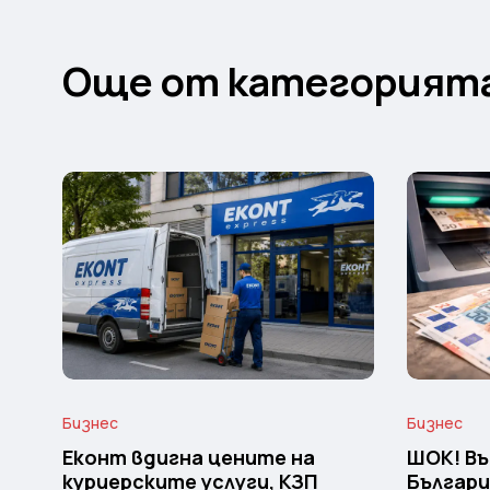
Още от категорият
Бизнес
Бизнес
Еконт вдигна цените на
ШОК! Въ
куриерските услуги, КЗП
Българи