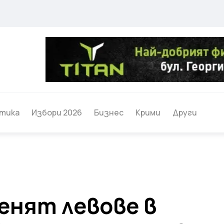
тика
Избори 2026
Бизнес
Крими
Други
енят левове в