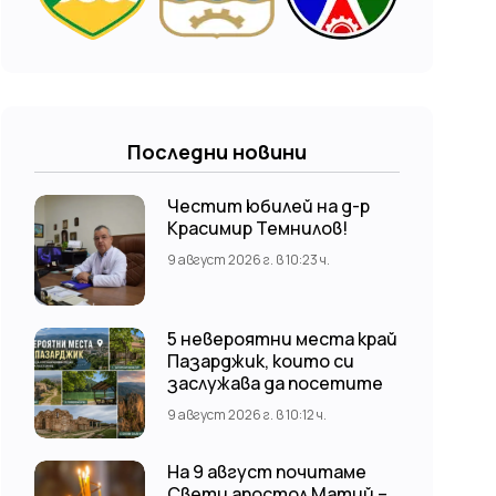
Последни новини
Честит юбилей на д-р
Красимир Темнилов!
9 август 2026 г. в 10:23 ч.
5 невероятни места край
Пазарджик, които си
заслужава да посетите
9 август 2026 г. в 10:12 ч.
На 9 август почитаме
Свети апостол Матий –