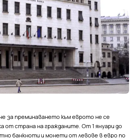
 че за преминаването към еврото не се
а от страна на гражданите. От 1 януари до
атно банкноти и монети от левове в евро по