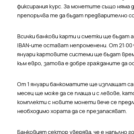
фиксирания курс. За монетите също няма да
препоръчва те да бъдат предварително с
Всички банкови карти и сметки ще бъдат 
IBAN-ите остават непроменени. От 21:00 ч. 
януари картовите системи ще бъдат вре
към евро, затова е добре гражданите да 
От 1 януари банкоматите ще изплащат сам
месец ще може да се плаща и с левове, к
комплекти с новите монети вече се предла
необходимо хората да се презапасяват.
Банковият сектор уверява, че е напълно г