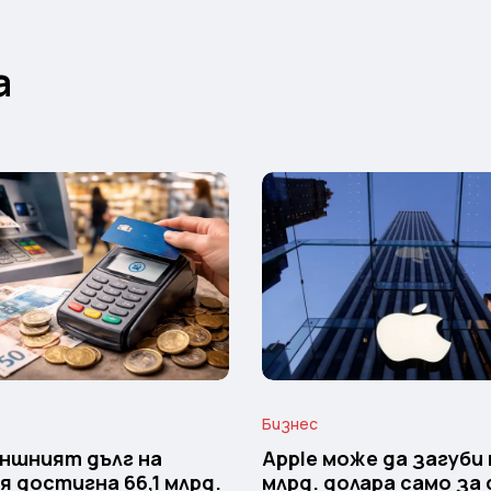
а
Бизнес
ншният дълг на
Apple може да загуби 
я достигна 66,1 млрд.
млрд. долара само за 