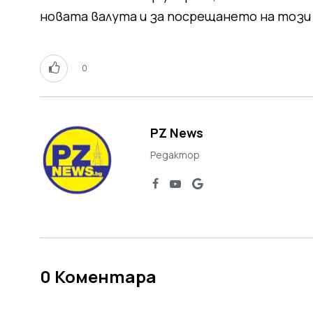
новата валута и за посрещането на този 
0
PZ News
Редактор
0
Коментара