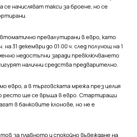
 се начисляват такси за броене, но се
ортирани.
автоматично превалутирани в евро, като
на 31 декември до 01:00 ч. след полунощ на 1
менно недостъпни заради превключването
осигурят налични средства предварително.
о евро, а в търговската мрежа през целия
ато ресто ще се връща в евро. Стартиращи
гат в банковите клонове, но не е
отов за плавното и спокойно въвеждане на