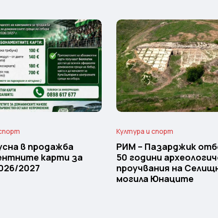
 спорт
Култура и спорт
усна в продажба
РИМ – Пазарджик отб
ентните карти за
50 години археологич
026/2027
проучвания на Селищ
могила Юнаците