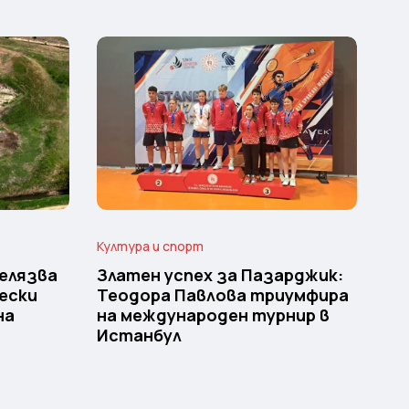
Култура и спорт
елязва
Златен успех за Пазарджик:
ески
Теодора Павлова триумфира
на
на международен турнир в
Истанбул