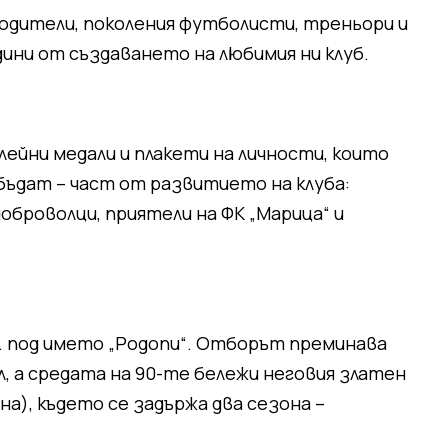
родители, поколения футболисти, треньори и
дини от създаването на любимия ни клуб.
йни медали и плакети на личности, които
 бъдат – част от развитието на клуба:
оброволци, приятели на ФК „Марица“ и
 г. под името „Родопи“. Отборът преминава
, а средата на 90-те бележи неговия златен
на), където се задържа два сезона –