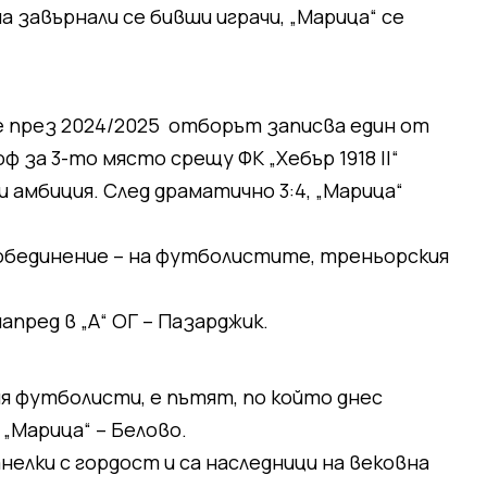
а завърнали се бивши играчи, „Марица“ се
 през 2024/2025 отборът записва един от
ф за 3-то място срещу ФК „Хебър 1918 II“
амбиция. След драматично 3:4, „Марица“
 обединение – на футболистите, треньорския
пред в „А“ ОГ – Пазарджик.
ия футболисти, е пътят, по който днес
„Марица“ – Белово.
елки с гордост и са наследници на вековна