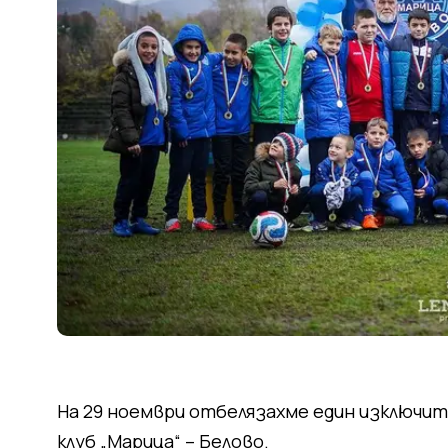
На 29 ноември отбелязахме един изключит
клуб „Марица“ – Белово.