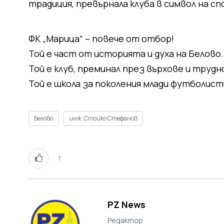
традиция, превърнала клуба в символ на с
ФК „Марица“ – повече от отбор!
Той е част от историята и духа на Белово.
Той е клуб, преминал през върхове и трудн
Той е школа за поколения млади футболисти
Белово
инж. Стойко Стефанов
1
PZ News
Редактор