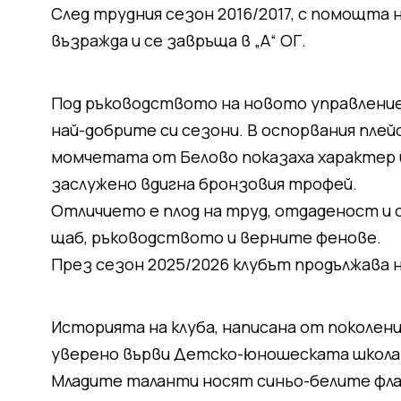
След трудния сезон 2016/2017, с помощта н
възражда и се завръща в „А“ ОГ.
Под ръководството на новото управление
най-добрите си сезони. В оспорвания плейо
момчетата от Белово показаха характер и 
заслужено вдигна бронзовия трофей.
Отличието е плод на труд, отдаденост и
щаб, ръководството и верните фенове.
През сезон 2025/2026 клубът продължава на
Историята на клуба, написана от поколен
уверено върви Детско-юношеската школа 
Младите таланти носят синьо-белите флан