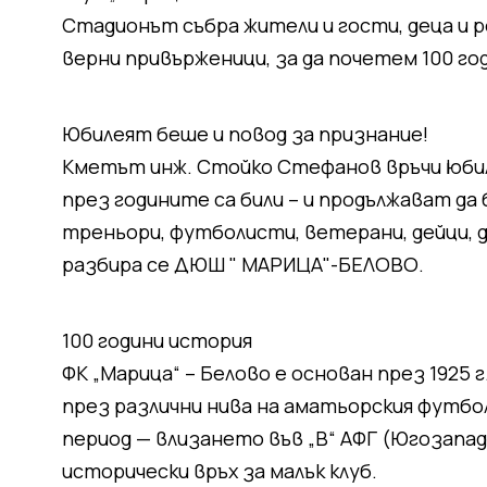
Стадионът събра жители и гости, деца и 
верни привърженици, за да почетем 100 го
Юбилеят беше и повод за признание!
Кметът инж. Стойко Стефанов връчи юбиле
през годините са били – и продължават да
треньори, футболисти, ветерани, дейци, д
разбира се ДЮШ " МАРИЦА"-БЕЛОВО.
100 години история
ФК „Марица“ – Белово е основан през 1925
през различни нива на аматьорския футбол
период — влизането във „В“ АФГ (Югозапад
исторически връх за малък клуб.