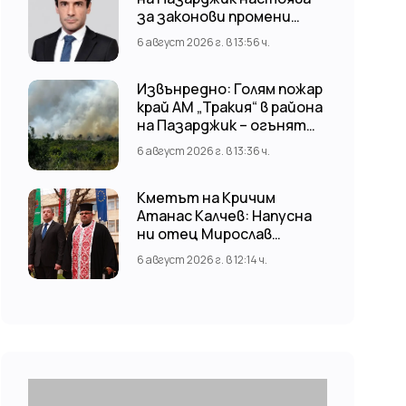
за законови промени
срещу риска от
6 август 2026 г. в 13:56 ч.
наводнения
Извънредно: Голям пожар
край АМ „Тракия“ в района
на Пазарджик – огънят
обхвана и лозови масиви
6 август 2026 г. в 13:36 ч.
Кметът на Кричим
Атанас Калчев: Напусна
ни отец Мирослав
Коларов
6 август 2026 г. в 12:14 ч.