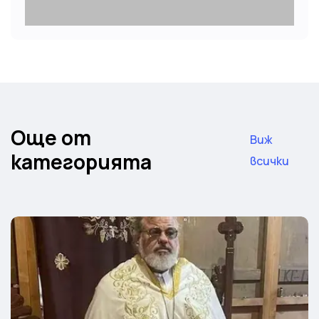
Още от
Виж
категорията
всички