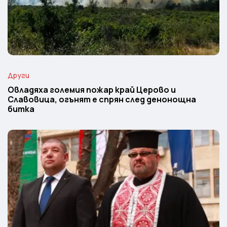
Други
Овладяха големия пожар край Церово и
Славовица, огънят е спрян след денонощна
битка