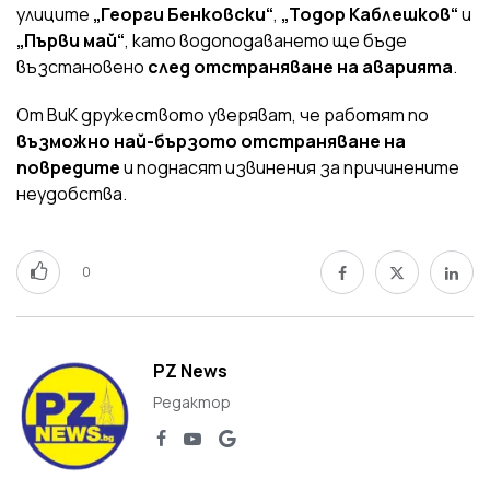
улиците
„Георги Бенковски“
,
„Тодор Каблешков“
и
„Първи май“
, като водоподаването ще бъде
възстановено
след отстраняване на аварията
.
От ВиК дружеството уверяват, че работят по
възможно най-бързото отстраняване на
повредите
и поднасят извинения за причинените
неудобства.
0
PZ News
Редактор