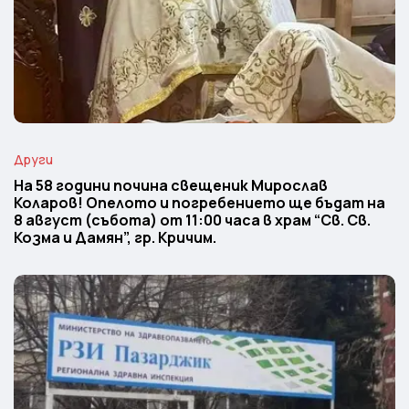
Други
На 58 години почина свещеник Мирослав
Коларов! Опелото и погребението ще бъдат на
8 август (събота) от 11:00 часа в храм “Св. Св.
Козма и Дамян”, гр. Кричим.