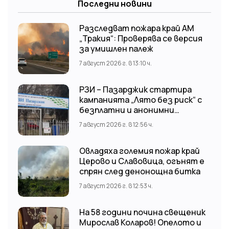
Последни новини
Разследват пожара край АМ
„Тракия“: Проверява се версия
за умишлен палеж
7 август 2026 г. в 13:10 ч.
РЗИ – Пазарджик стартира
кампанията „Лято без риск“ с
безплатни и анонимни
изследвания за ХИВ
7 август 2026 г. в 12:56 ч.
Овладяха големия пожар край
Церово и Славовица, огънят е
спрян след денонощна битка
7 август 2026 г. в 12:53 ч.
На 58 години почина свещеник
Мирослав Коларов! Опелото и