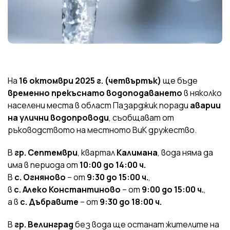
На
16 октомври 2025 г. (четвъртък)
ще бъде
временно прекъснато водоподаването
в няколко
населени места в област Пазарджик поради
аварии
на улични водопроводи
, съобщават от
ръководството на местното ВиК дружество.
В
гр. Септември
, квартал
Калимана
, вода няма да
има в периода от
10:00 до 14:00 ч.
В
с. Огняново
– от
9:30 до 15:00 ч.
,
в
с. Алеко Константиново
– от
9:00 до 15:00 ч.
,
а в
с. Дъбравите
– от
9:30 до 18:00 ч.
В
гр. Велинград
без вода ще останат жителите на