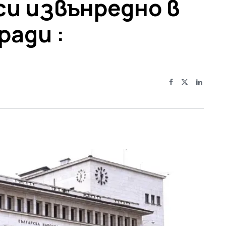
си извънредно в
ради :