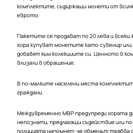
комплектите, съдържащи монети от всичк
еврото.
Пакетите се продават по 20 лева и всеки 
хора купуват монетите като сувенир или 
добавят към колекциите си. Ценното в ком
влизали в обращение.
В по-малките населени места комплектите
граждани.
Междувременно МВР предупреди хората да 
непознати, предлагащи съдействие или по-
полицията напомнят, че обменът трябва д