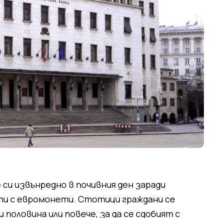
си извънредно в почивния ден заради
и с евромонети. Стотици граждани се
и половина или повече, за да се сдобият с