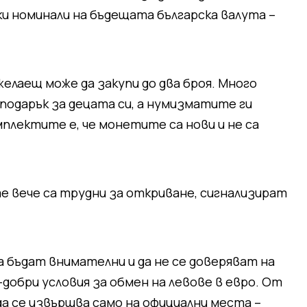
и номинали на бъдещата българска валута –
желаещ може да закупи до два броя. Много
подарък за децата си, а нумизматите ги
плектите е, че монетите са нови и не са
 вече са трудни за откриване, сигнализират
бъдат внимателни и да не се доверяват на
добри условия за обмен на левове в евро. От
а се извършва само на официални места –