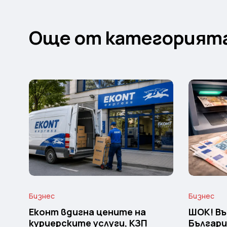
Още от категорият
Бизнес
Бизнес
Еконт вдигна цените на
ШОК! Въ
куриерските услуги, КЗП
Българи