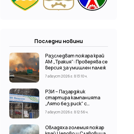
Последни новини
Разследват пожара край
АМ „Тракия“: Проверява се
версия за умишлен палеж
7 август 2026 г. в 13:10 ч.
РЗИ – Пазарджик
стартира кампанията
„Лято без риск“ с
безплатни и анонимни
7 август 2026 г. в 12:56 ч.
изследвания за ХИВ
Овладяха големия пожар
край Церово и Славовица,