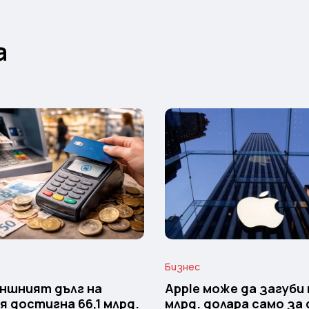
а
Бизнес
ншният дълг на
Apple може да загуби 
я достигна 66,1 млрд.
млрд. долара само за 