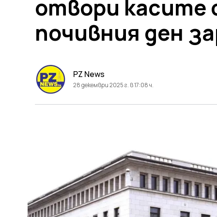
отвори касите 
почивния ден за
PZ News
28 декември 2025 г. в 17:08 ч.