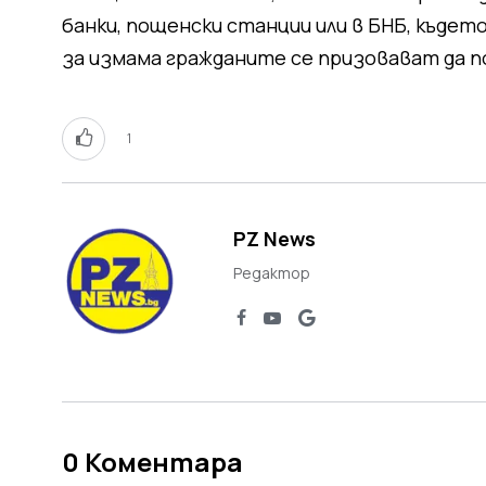
банки, пощенски станции или в БНБ, къдет
за измама гражданите се призовават да по
1
PZ News
Редактор
0
Коментара