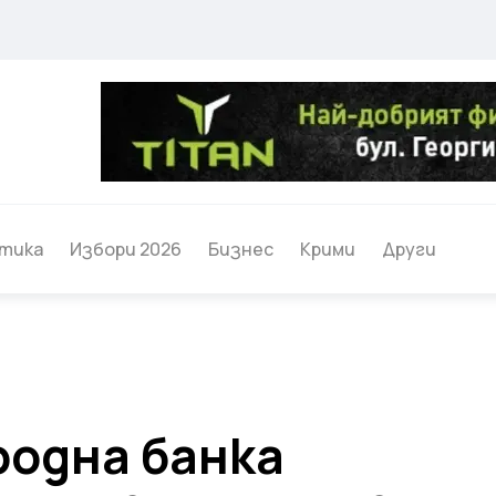
тика
Избори 2026
Бизнес
Крими
Други
родна банка