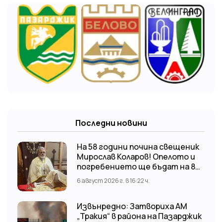
Последни новини
На 58 години почина свещеник
Мирослав Коларов! Опелото и
погребението ще бъдат на 8
август (събота) от 11:00 часа в
6 август 2026 г. в 16:22 ч.
храм “Св. Св. Козма и Дамян”, гр.
Кричим.
Извънредно: Затвориха АМ
„Тракия“ в района на Пазарджик