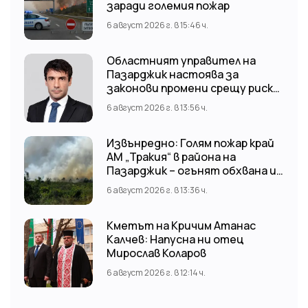
заради големия пожар
6 август 2026 г. в 15:46 ч.
Областният управител на
Пазарджик настоява за
законови промени срещу риска
от наводнения
6 август 2026 г. в 13:56 ч.
Извънредно: Голям пожар край
АМ „Тракия“ в района на
Пазарджик – огънят обхвана и
лозови масиви
6 август 2026 г. в 13:36 ч.
Кметът на Кричим Атанас
Калчев: Напусна ни отец
Мирослав Коларов
6 август 2026 г. в 12:14 ч.