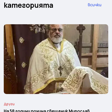
категорията
всички
Други
На 58 години почина свещеник Мирослав