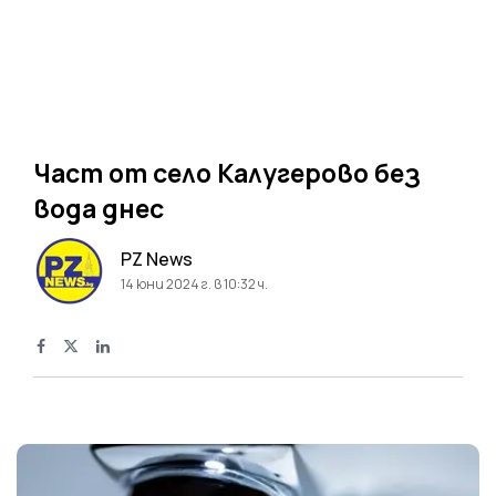
Част от село Калугерово без
вода днес
PZ News
14 юни 2024 г. в 10:32 ч.