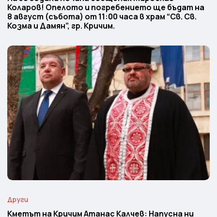
Коларов! Опелото и погребението ще бъдат на
8 август (събота) от 11:00 часа в храм “Св. Св.
Козма и Дамян”, гр. Кричим.
Други
Кметът на Кричим Атанас Калчев: Напусна ни