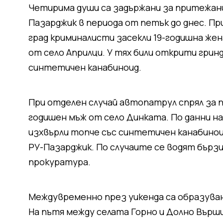
Четирима души са задържани за притежани
Пазарджик в периода от петък до днес. Пр
град криминалисти засекли 19-годишна жен
от село Априлци. У тях били открити грин
синтетичен канабиноид.
При отделен случай автопатрул спрял за п
годишен мъж от село Динката. По данни н
изхвърли топче със синтетичен канабинои
РУ-Пазарджик. По случаите се водят бърз
прокуратура.
Междувременно през уикенда са образуван
На пътя между селата Горно и Долно Върши