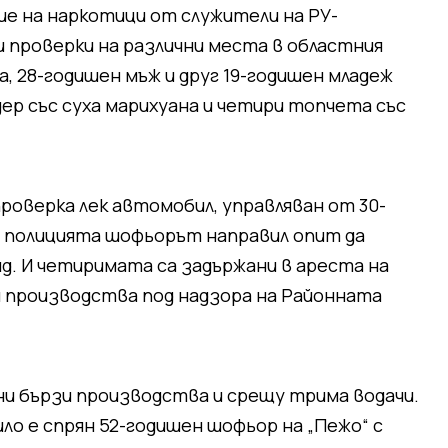
е на наркотици от служители на РУ-
и проверки на различни места в областния
а, 28-годишен мъж и друг 19-годишен младеж
дер със суха марихуана и четири топчета със
роверка лек автомобил, управляван от 30-
а полицията шофьорът направил опит да
д. И четиримата са задържани в ареста на
и производства под надзора на Районната
и бързи производства и срещу трима водачи.
ло е спрян 52-годишен шофьор на „Пежо“ с