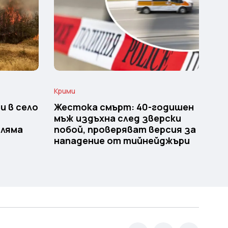
Крими
и в село
Жестока смърт: 40-годишен
мъж издъхна след зверски
оляма
побой, проверяват версия за
нападение от тийнейджъри