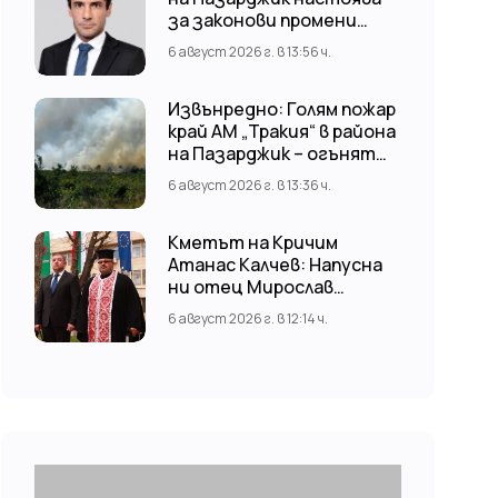
за законови промени
срещу риска от
6 август 2026 г. в 13:56 ч.
наводнения
Извънредно: Голям пожар
край АМ „Тракия“ в района
на Пазарджик – огънят
обхвана и лозови масиви
6 август 2026 г. в 13:36 ч.
Кметът на Кричим
Атанас Калчев: Напусна
ни отец Мирослав
Коларов
6 август 2026 г. в 12:14 ч.