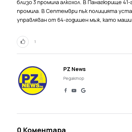
близо 3 промила алкохол. В Панагюрище 41-
промила. В Септември пък полицията уст
управляван от 64-годишен мъж, като маши
1
PZ News
Редактор
0
Коментара