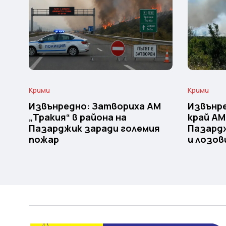
Крими
Крими
Извънредно: Затвориха АМ
Извънре
„Тракия“ в района на
край АМ
Пазарджик заради големия
Пазардж
пожар
и лозов