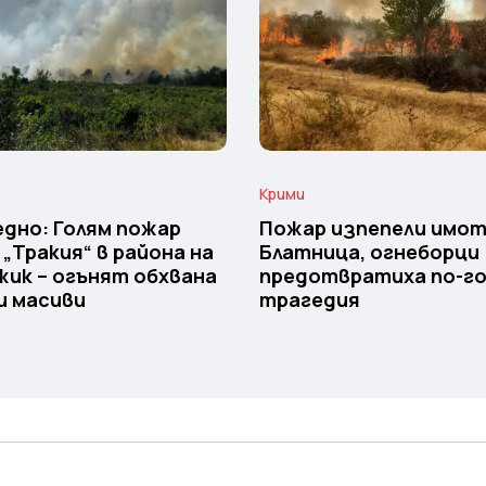
Крими
дно: Голям пожар
Пожар изпепели имот
 „Тракия“ в района на
Блатница, огнеборци
ик – огънят обхвана
предотвратиха по-г
и масиви
трагедия