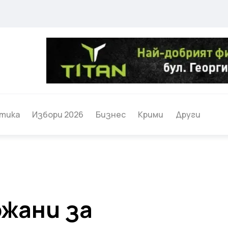
тика
Избори 2026
Бизнес
Крими
Други
жани за