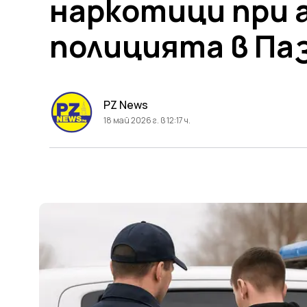
наркотици при 
полицията в Па
PZ News
18 май 2026 г. в 12:17 ч.