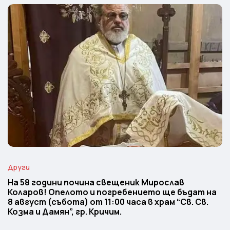
Други
На 58 години почина свещеник Мирослав
Коларов! Опелото и погребението ще бъдат на
8 август (събота) от 11:00 часа в храм “Св. Св.
Козма и Дамян”, гр. Кричим.