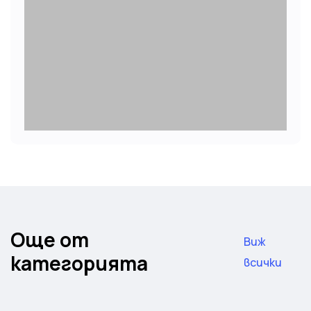
Още от
Виж
категорията
всички