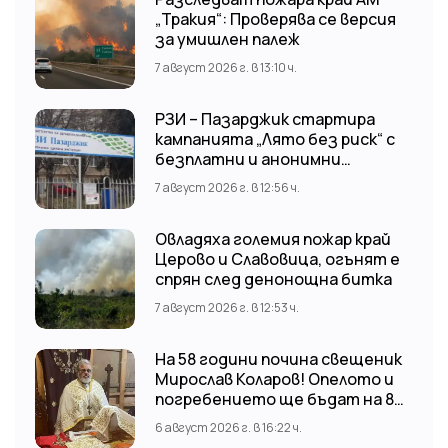
„Тракия“: Проверява се версия
за умишлен палеж
7 август 2026 г. в 13:10 ч.
РЗИ – Пазарджик стартира
кампанията „Лято без риск“ с
безплатни и анонимни
изследвания за ХИВ
7 август 2026 г. в 12:56 ч.
Овладяха големия пожар край
Церово и Славовица, огънят е
спрян след денонощна битка
7 август 2026 г. в 12:53 ч.
На 58 години почина свещеник
Мирослав Коларов! Опелото и
погребението ще бъдат на 8
август (събота) от 11:00 часа в
6 август 2026 г. в 16:22 ч.
храм “Св. Св. Козма и Дамян”, гр.