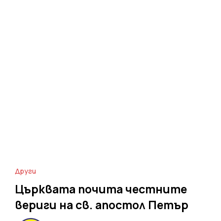
Други
Църквата почита честните
вериги на св. апостол Петър