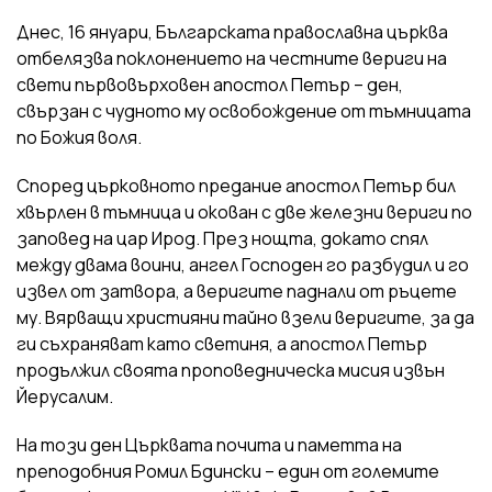
Днес, 16 януари, Българската православна църква
отбелязва поклонението на честните вериги на
свети първовърховен апостол Петър – ден,
свързан с чудното му освобождение от тъмницата
по Божия воля.
Според църковното предание апостол Петър бил
хвърлен в тъмница и окован с две железни вериги по
заповед на цар Ирод. През нощта, докато спял
между двама воини, ангел Господен го разбудил и го
извел от затвора, а веригите паднали от ръцете
му. Вярващи християни тайно взели веригите, за да
ги съхраняват като светиня, а апостол Петър
продължил своята проповедническа мисия извън
Йерусалим.
На този ден Църквата почита и паметта на
преподобния Ромил Бдински – един от големите