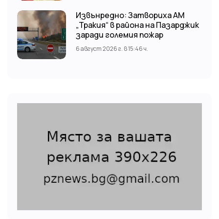
Кричим.
Извънредно: Затвориха АМ
„Тракия“ в района на Пазарджик
заради големия пожар
6 август 2026 г. в 15:46 ч.