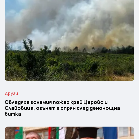
Други
Овладяха големия пожар край Церово и
Славовица, огънят е спрян след денонощна
битка