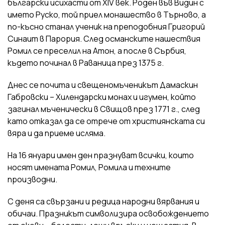
български исихасти от XIV век. Роден във Видин с
името Руско, той приел монашество в Търново, а
по-късно станал ученик на преподобния Григорий
Синаит в Парория. След османските нашествия
Ромил се преселил на Атон, а после в Сърбия,
където починал в Раваница през 1375 г.
Днес се почита и свещеномъченикът Дамаскин
Габровски – Хилендарски монах и игумен, който
загинал мъченически в Свищов през 1771 г., след
като отказал да се отрече от християнската си
вяра и да приеме исляма.
На 16 януари имен ден празнуват всички, които
носят имената Ромил, Ромила и техните
производни.
С деня са свързани и редица народни вярвания и
обичаи. Празникът символизира освобождението