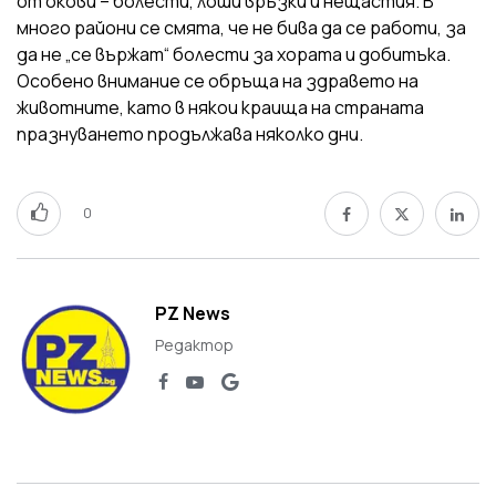
от окови – болести, лоши връзки и нещастия. В
много райони се смята, че не бива да се работи, за
да не „се вържат“ болести за хората и добитъка.
Особено внимание се обръща на здравето на
животните, като в някои краища на страната
празнуването продължава няколко дни.
0
PZ News
Редактор