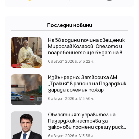
Последни новини
На 58 години почина свещеник
Мирослав Коларов! Опелото и
погребението ще бъдат на 8
август (събота) от 11:00 часа в
6 август 2026 г. в 16:22 ч.
храм “Св. Св. Козма и Дамян”, гр.
Кричим.
Извънредно: Затвориха АМ
„Тракия“ в района на Пазарджик
заради големия пожар
6 август 2026 г. в 15:46 ч.
Областният управител на
Пазарджик настоява за
законови промени срещу риска
от наводнения
6 август 2026 г. в 13:56 ч.