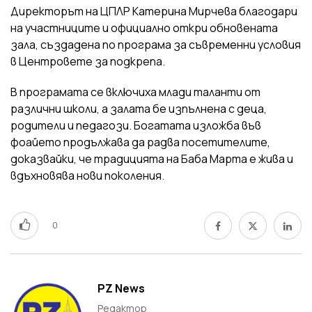
Директорът на ЦПЛР Катерина Мирчева благодари
на участниците и официално откри обновената
зала, създадена по програма за съвременни условия
в Центровете за подкрепа.
В програмата се включиха млади таланти от
различни школи, а залата бе изпълнена с деца,
родители и педагози. Богатата изложба във
фоайето продължава да радва посетителите,
доказвайки, че традицията на Баба Марта е жива и
вдъхновява нови поколения.
0
PZ News
Редактор