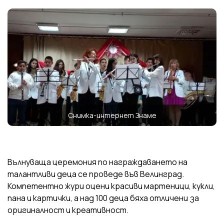
Снимка-интернет Знаме
Вълнуваща церемония по награждаването на
талантливи деца се проведе във Велинград.
Компетентно жури оцени красиви мартеници, кукли,
пана и картички, а над 100 деца бяха отличени за
оригиналност и креативност.