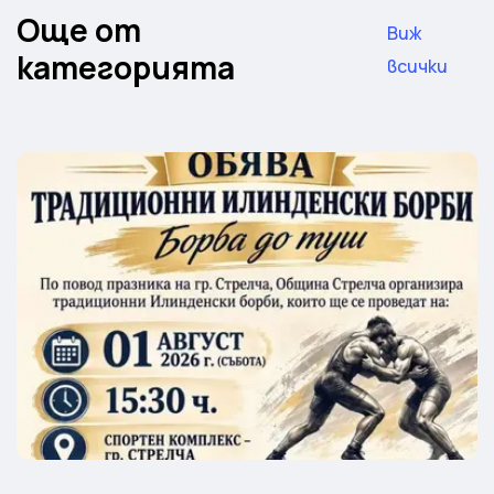
Още от
Виж
категорията
всички