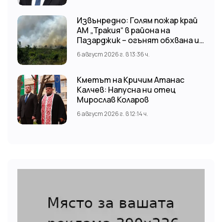
Извънредно: Голям пожар край
АМ „Тракия“ в района на
Пазарджик – огънят обхвана и
лозови масиви
6 август 2026 г. в 13:36 ч.
Кметът на Кричим Атанас
Калчев: Напусна ни отец
Мирослав Коларов
6 август 2026 г. в 12:14 ч.