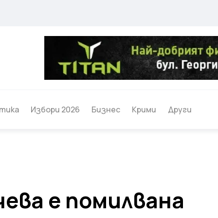
тика
Избори 2026
Бизнес
Крими
Други
чева е помилвана