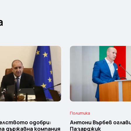
а
Политика
елството одобри:
Антони Върбев оглави
та държавна компания
Пазарджик