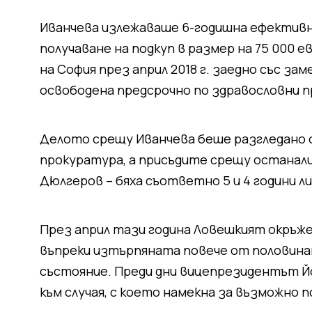
Иванчева излежаваше 6-годишна ефективна 
получаване на подкуп в размер на 75 000 
на София през април 2018 г. заедно със за
освободена предсрочно по здравословни п
Делото срещу Иванчева беше разгледано 
прокуратура, а присъдите срещу останал
Дюлгеров – бяха съответно 5 и 4 години л
През април тази година Ловешкият окръже
въпреки изтърпяната повече от половина
състояние. Преди дни вицепрезидентът Йот
към случая, с което намекна за възможно 