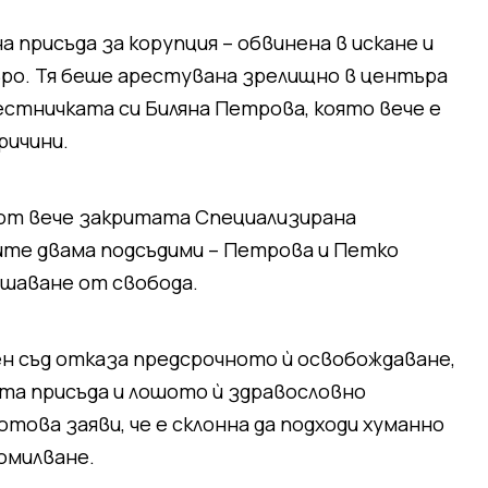
присъда за корупция – обвинена в искане и
евро. Тя беше арестувана зрелищно в центъра
местничката си Биляна Петрова, която вече е
ричини.
от вече закритата Специализирана
ите двама подсъдими – Петрова и Петко
ишаване от свобода.
н съд отказа предсрочното ѝ освобождаване,
та присъда и лошото ѝ здравословно
ова заяви, че е склонна да подходи хуманно
помилване.