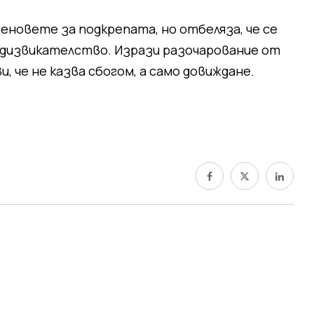
феновете за подкрепата, но отбеляза, че се
едизвикателство. Изрази разочарование от
, че не казва сбогом, а само довиждане.