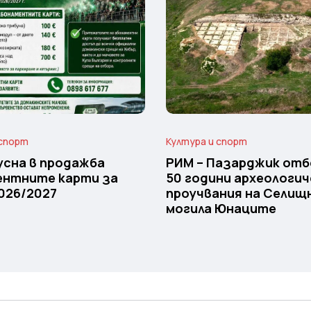
 спорт
Култура и спорт
усна в продажба
РИМ – Пазарджик отб
ентните карти за
50 години археологич
026/2027
проучвания на Селищ
могила Юнаците