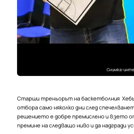
Снимка-инт
Старши треньорът на баскетболния Хебър
отбора само няколко дни след спечелванет
решението е добре премислено и взето отд
премине на следващо ниво и да надгради у