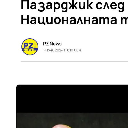
Пазарджик след 
Националната т
PZ News
14 юни 2024 г. в 10:08 ч.