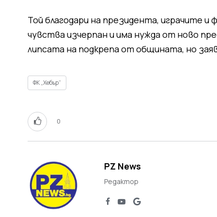
Той благодари на президента, играчите и 
чувства изчерпан и има нужда от ново пр
липсата на подкрепа от общината, но заяви
ФК „Хебър“
0
PZ News
Редактор