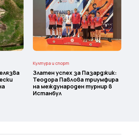
Култура и спорт
елязва
Златен успех за Пазарджик:
ески
Теодора Павлова триумфира
на
на международен турнир в
Истанбул