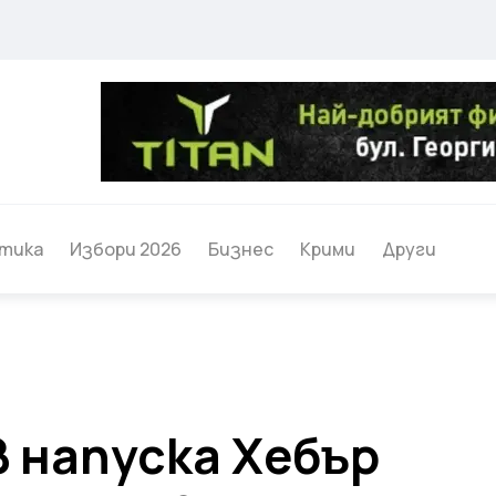
тика
Избори 2026
Бизнес
Крими
Други
 напуска Хебър