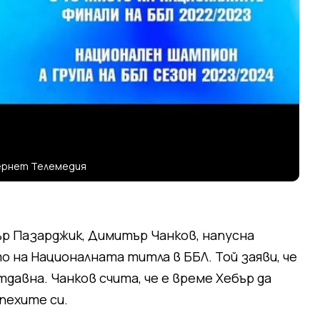
ернет Телемедия
 Пазарджик, Димитър Чанков, напусна
о на Националната титла в ББЛ. Той заяви, че
авна. Чанков счита, че е време Хебър да
спехите си.