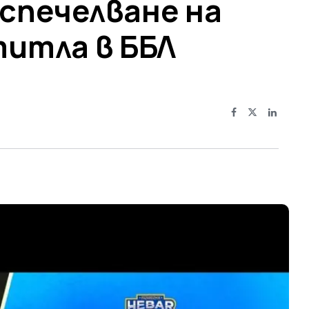
спечелване на
итла в ББЛ