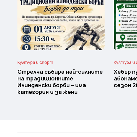
Култура и спорт
Култура и
Стрелча събира най-силните
Хебър п
на традиционните
абонам
Илинденски борби – има
сезон 2
категория и за жени