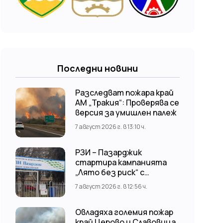
Последни новини
Разследват пожара край
АМ „Тракия“: Проверява се
версия за умишлен палеж
7 август 2026 г. в 13:10 ч.
РЗИ – Пазарджик
стартира кампанията
„Лято без риск“ с
безплатни и анонимни
7 август 2026 г. в 12:56 ч.
изследвания за ХИВ
Овладяха големия пожар
край Церово и Славовица,