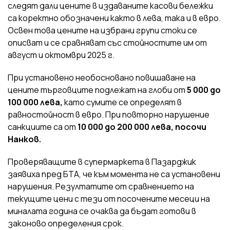
следят дали цените в издаваните касови бележки
са коректно обозначени както в лева, така и в евро.
Освен това цените на избрани групи стоки се
описват и се сравняват със стойностите им от
август и октомври 2025 г.
При установено необосновано повишаване на
цените търговците подлежат на глоби от
5 000 до
100 000 лева,
като сумите се определят в
равностойност в евро. При повторно нарушение
санкциите са от
10 000 до 200 000 лева, посочи
Нанков.
Проверяващите в супермаркета в Пазарджик
заявиха пред БТА, че към момента не са установени
нарушения. Резултатите от сравнението на
текущите цени с тези от посочените месеци на
миналата година се очаква да бъдат готови в
законово определения срок.