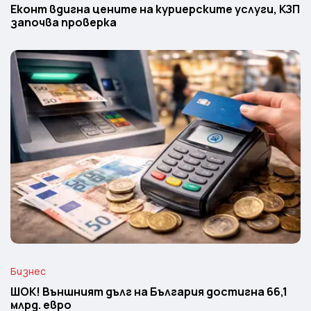
Еконт вдигна цените на куриерските услуги, КЗП
започва проверка
Бизнес
ШОК! Външният дълг на България достигна 66,1
млрд. евро