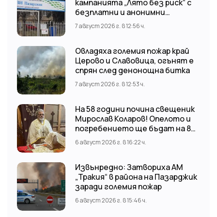
кампанията „Лято без риск“ с
безплатни и анонимни
изследвания за ХИВ
7 август 2026 г. в 12:56 ч.
Овладяха големия пожар край
Церово и Славовица, огънят е
спрян след денонощна битка
7 август 2026 г. в 12:53 ч.
На 58 години почина свещеник
Мирослав Коларов! Опелото и
погребението ще бъдат на 8
август (събота) от 11:00 часа в
6 август 2026 г. в 16:22 ч.
храм “Св. Св. Козма и Дамян”, гр.
Кричим.
Извънредно: Затвориха АМ
„Тракия“ в района на Пазарджик
заради големия пожар
6 август 2026 г. в 15:46 ч.