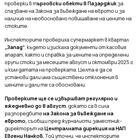
проверки в т
ърговски обекти в Пазарджик
за
спазване на Закона за въвеждане на еврото и за
наличие на необосновано повишаване на цените на
стоките.
Инспекторите провериха супермаркет в квартал
„Запад“
, където изискаха документи от касовия
апарат, както и справка за цените на определени
групи стоки за месеците август и октомври 2025 г.
и към датата на проверката. Целта е да се
установи дали има съществени отклонения в
цените и дали те са обосновани.
Проверките ще се извършват регулярно и
ежедневно до 8 август
, докато са в сила
разпоредбите
на Закона за въвеждане на
еврото,
съобщи пред журналисти заместник-
директорът на
Централната дирекция на НАП
Евгени Нанков.
Той уточни, че инспекторите