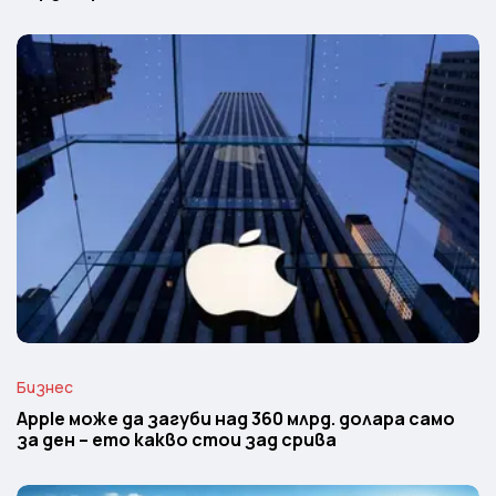
Бизнес
Apple може да загуби над 360 млрд. долара само
за ден – ето какво стои зад срива