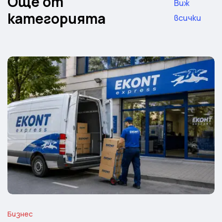
Още от
Виж
категорията
всички
Бизнес