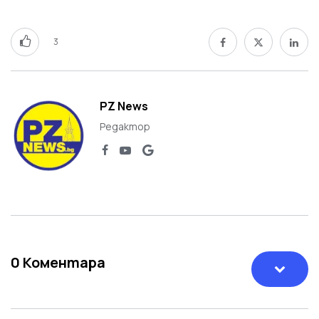
3
PZ News
Редактор
0
Коментара