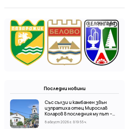
Последни новини
Със сълзи и камбанен звън
изпратиха отец Мирослав
Коларов в последния му път –
Пловдивският митрополит
8 август 2026 г. в 19:55 ч.
Николай отслужи опелото