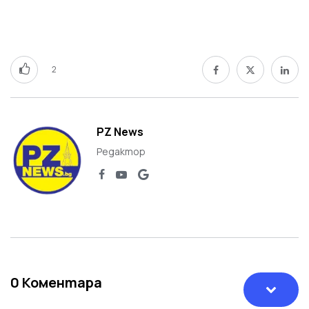
2
PZ News
Редактор
0
Коментара