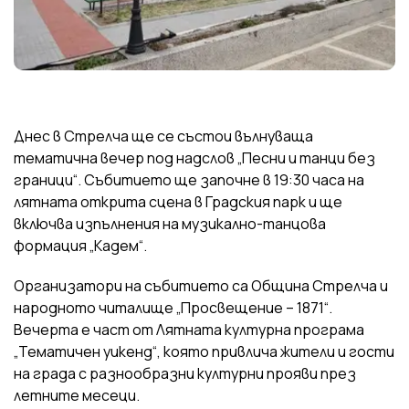
Днес в Стрелча ще се състои вълнуваща
тематична вечер под надслов „Песни и танци без
граници“. Събитието ще започне в 19:30 часа на
лятната открита сцена в Градския парк и ще
включва изпълнения на музикално-танцова
формация „Кадем“.
Организатори на събитието са Община Стрелча и
народното читалище „Просвещение – 1871“.
Вечерта е част от Лятната културна програма
„Тематичен уикенд“, която привлича жители и гости
на града с разнообразни културни прояви през
летните месеци.