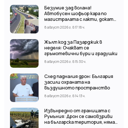
Безумие зад волана!
Автобусен шофьор кара по
магистралата с лакти, докато
гледа TikTok
8 август 2026 г. в 17:18 ч.
Жълт код за Пазарджик в
неделя: Очакват се
гръмотевични бури и градушки
8 август 2026 г. в 15:30 ч.
След падналия дрон: България
засили охраната на
въздушното пространство
8 август 2026 г. в 14:13 ч.
Извънредно от границата с
Румъния: Дрон се самовзриви
на българска територия, няма
щети