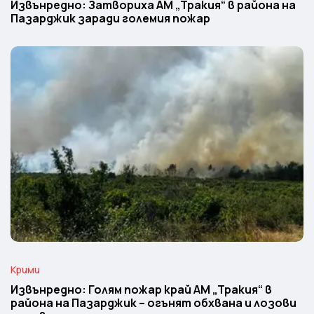
Извънредно: Затвориха АМ „Тракия“ в района на
Пазарджик заради големия пожар
Крими
Извънредно: Голям пожар край АМ „Тракия“ в
района на Пазарджик – огънят обхвана и лозови