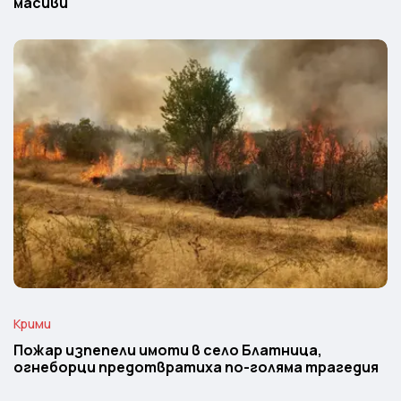
масиви
Крими
Пожар изпепели имоти в село Блатница,
огнеборци предотвратиха по-голяма трагедия