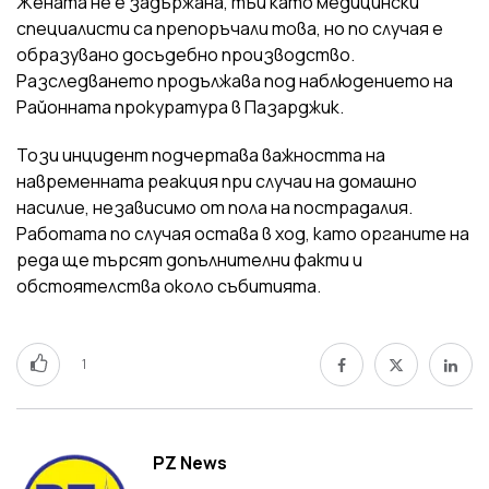
Жената не е задържана, тъй като медицински
специалисти са препоръчали това, но по случая е
образувано досъдебно производство.
Разследването продължава под наблюдението на
Районната прокуратура в Пазарджик.
Този инцидент подчертава важността на
навременната реакция при случаи на домашно
насилие, независимо от пола на пострадалия.
Работата по случая остава в ход, като органите на
реда ще търсят допълнителни факти и
обстоятелства около събитията.
1
PZ News