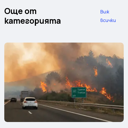
Още от
Виж
категорията
всички