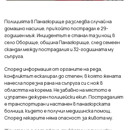
Полицията в Панагюрище разследва случай на
домашно насилие, при който пострадал е 29-
годишен мъж. Инцидентът е станал тази нощ в
село Оборище, община Панагюрище, след семеен
скандал между пострадалия и 32-годишната му
съпруга.
Според информация от органите на реда,
конфликтът ескалирал до степен, в която жената
нанесла порезна рана на съпруга си с нож в
областта на корема. Незабавно на мястото е
изпратен дежурен полицейски екип. Пострадалият
е транспортиран и настанен в панагюрската
болница, където е получил медицинска помощ.
Според лекарите няма опасност за живота му.