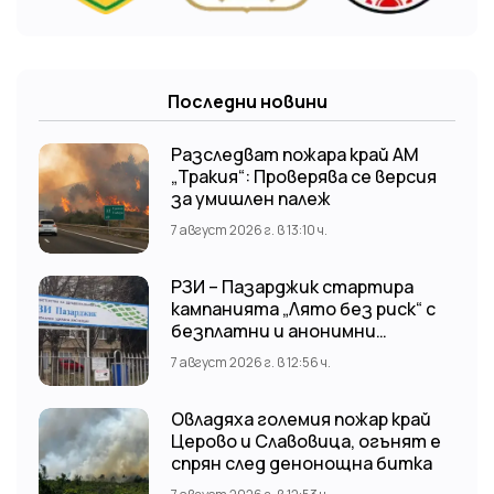
Последни новини
Разследват пожара край АМ
„Тракия“: Проверява се версия
за умишлен палеж
7 август 2026 г. в 13:10 ч.
РЗИ – Пазарджик стартира
кампанията „Лято без риск“ с
безплатни и анонимни
изследвания за ХИВ
7 август 2026 г. в 12:56 ч.
Овладяха големия пожар край
Церово и Славовица, огънят е
спрян след денонощна битка