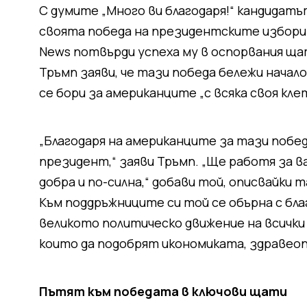
С думите „Много ви благодаря!“ кандидат
своята победа на президентските избори 
News потвърди успеха му в оспорвания ща
Тръмп заяви, че тази победа бележи начал
се бори за американците „с всяка своя кле
„Благодаря на американците за тази победа
президент,“ заяви Тръмп. „Ще работя за ва
добра и по-силна,“ добави той, описвайки
Към поддръжниците си той се обърна с бла
великото политическо движение на всички 
които да подобрят икономиката, здравео
Пътят към победата в ключови щати