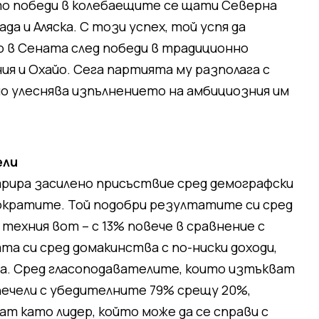
то победи в колебаещите се щати Северна
да и Аляска. С този успех, той успя да
 в Сената след победи в традиционно
я и Охайо. Сега партията му разполага с
о улеснява изпълнението на амбициозния им
ели
трира засилено присъствие сред демографски
ократите. Той подобри резултатите си сред
техния вот – с 13% повече в сравнение с
ата си сред домакинства с по-ниски доходи,
а. Сред гласоподавателите, които изтъкват
печели с убедителните 79% срещу 20%,
т като лидер, който може да се справи с