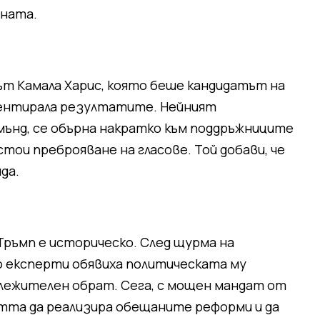
ната.
т Камала Харис, която беше кандидатът на
ментирала резултатите. Нейният
мънд, се обърна накратко към поддръжниците
стои преброяване на гласове. Той добави, че
да.
ръмп е историческо. След щурма на
ого експерти обявиха политическата му
ележителен обрат. Сега, с мощен мандат от
тта да реализира обещаните реформи и да