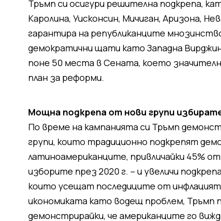
Тръмп си осигури решителна подкрепа, ка
Каролина, Уисконсин, Мичиган, Аризона, Нева
гарантира на републиканците мнозинство
демократични щати като Западна Вирджини
поне 50 места в Сената, което значителн
план за реформи.
Мощна подкрепа от нови групи избират
По време на кампанията си Тръмп демонс
групи, които традиционно подкрепят дем
латиноамериканците, привличайки 45% от 
изборите през 2020 г. – и увеличи подкреп
които усещат последиците от инфлацият
икономиката като водещ проблем, Тръмп 
демонстрирайки, че американците го вижда