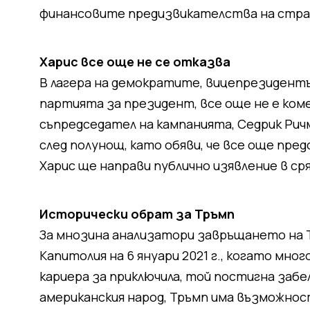
финансовите предизвикателства на стра
Харис все още не се отказва
В лагера на демократите, вицепрезидентъ
партията за президент, все още не е ко
съпредседател на кампанията, Седрик Рич
след полунощ, като обяви, че все още пред
Харис ще направи публично изявление в сря
Исторически обрат за Тръмп
За мнозина анализатори завръщането на Т
Капитолия на 6 януари 2021 г., когато мн
кариера за приключила, той постигна заб
американския народ, Тръмп има възможнос