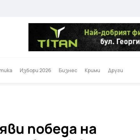
тика
Избори 2026
Бизнес
Крими
Други
яви победа на