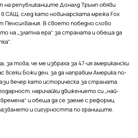
ът на републиканците Доналд Тръмп обяви
в САЩ, след като новинарската мрежа Fox
т Пенсилвания. В своето победно слово
ото на „златна ера“ за страната и обеща да
тка“.
, за това, че ме избраха за 47-ия американски
с всеки Божи ден, за да направим Америка по-
 тази вечер като историческа за страната.
годарност, наричайки движението си „най-
времена“ и обеща да се заеме с реформи,
пазването и сигурността по границите.