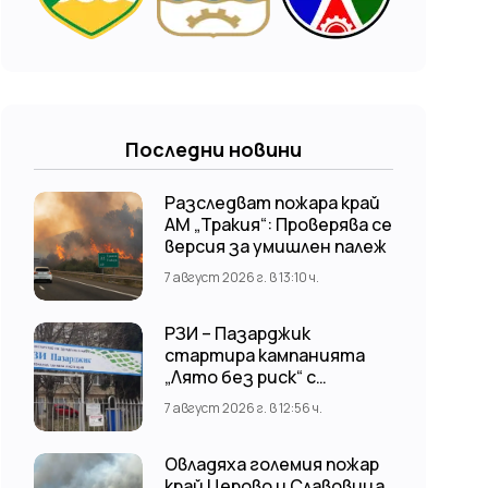
Последни новини
Разследват пожара край
АМ „Тракия“: Проверява се
версия за умишлен палеж
7 август 2026 г. в 13:10 ч.
РЗИ – Пазарджик
стартира кампанията
„Лято без риск“ с
безплатни и анонимни
7 август 2026 г. в 12:56 ч.
изследвания за ХИВ
Овладяха големия пожар
край Церово и Славовица,