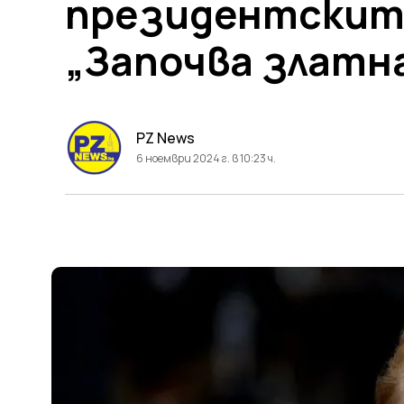
президентските
„Започва златна
PZ News
6 ноември 2024 г. в 10:23 ч.