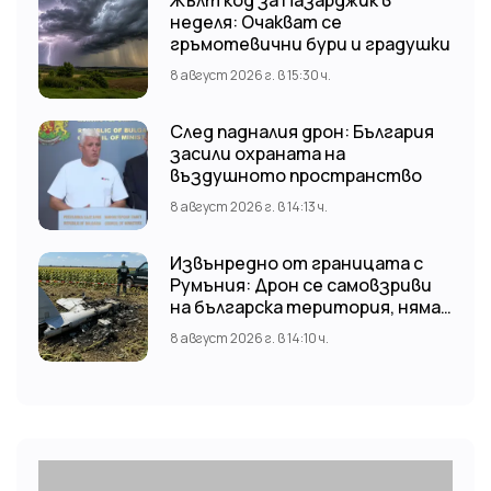
неделя: Очакват се
гръмотевични бури и градушки
8 август 2026 г. в 15:30 ч.
След падналия дрон: България
засили охраната на
въздушното пространство
8 август 2026 г. в 14:13 ч.
Извънредно от границата с
Румъния: Дрон се самовзриви
на българска територия, няма
щети
8 август 2026 г. в 14:10 ч.