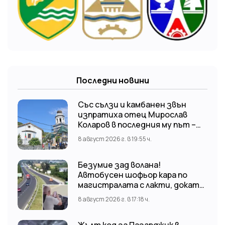
Последни новини
Със сълзи и камбанен звън
изпратиха отец Мирослав
Коларов в последния му път –
Пловдивският митрополит
8 август 2026 г. в 19:55 ч.
Николай отслужи опелото
Безумие зад волана!
Автобусен шофьор кара по
магистралата с лакти, докато
гледа TikTok
8 август 2026 г. в 17:18 ч.
Жълт код за Пазарджик в