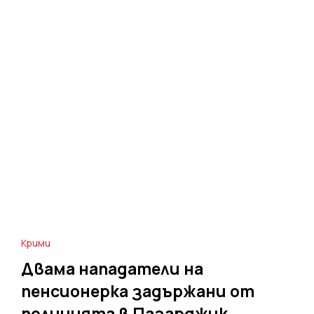
Крими
Двама нападатели на
пенсионерка задържани от
полицията в Пазарджик