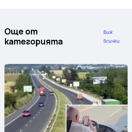
Още от
Виж
категорията
всички