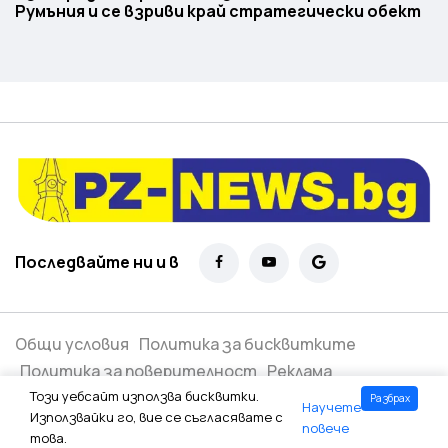
Румъния и се взриви край стратегически обект
Последвайте ни и в
Общи условия
Политика за бисквитките
Политика за поверителност
Реклама
Този уебсайт използва бисквитки.
Разбрах
Научете
Всички права запазени ©
2026
Използвайки го, вие се съгласявате с
повече
това.