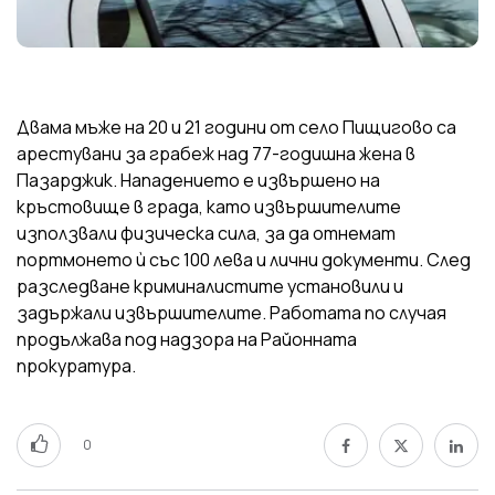
Двама мъже на 20 и 21 години от село Пищигово са
арестувани за грабеж над 77-годишна жена в
Пазарджик. Нападението е извършено на
кръстовище в града, като извършителите
използвали физическа сила, за да отнемат
портмонето ѝ със 100 лева и лични документи. След
разследване криминалистите установили и
задържали извършителите. Работата по случая
продължава под надзора на Районната
прокуратура.
0