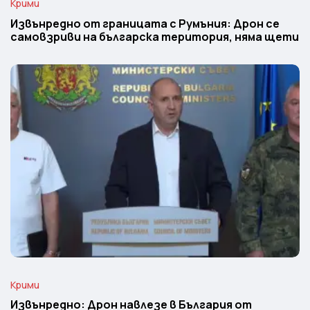
Крими
Извънредно от границата с Румъния: Дрон се
самовзриви на българска територия, няма щети
Крими
Извънредно: Дрон навлезе в България от