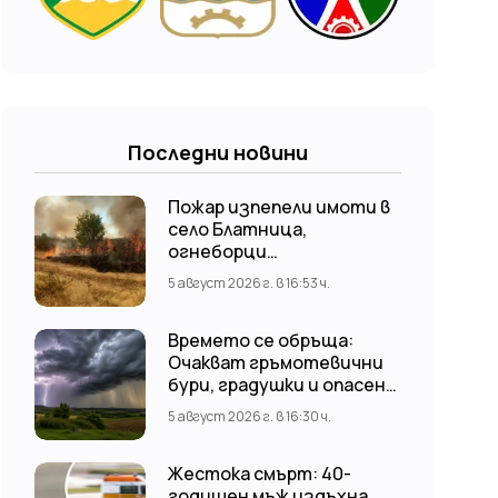
Последни новини
Пожар изпепели имоти в
село Блатница,
огнеборци
предотвратиха по-
5 август 2026 г. в 16:53 ч.
голяма трагедия
Времето се обръща:
Очакват гръмотевични
бури, градушки и опасен
вятър до 80 км/ч
5 август 2026 г. в 16:30 ч.
Жестока смърт: 40-
годишен мъж издъхна