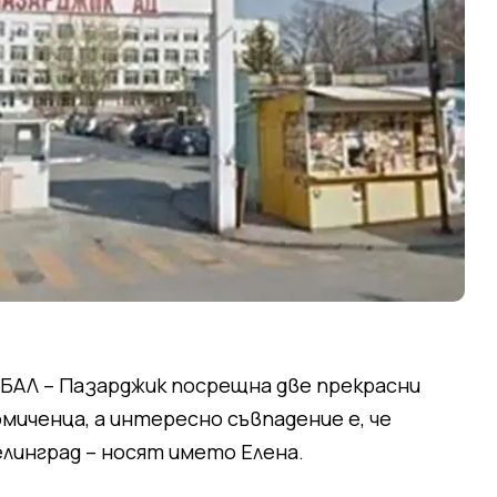
БАЛ – Пазарджик посрещна две прекрасни
миченца, а интересно съвпадение е, че
елинград – носят името Елена.