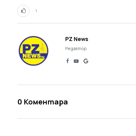
1
PZ News
Редактор
0
Коментара