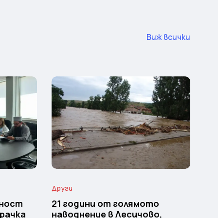
Виж всички
Други
тност
21 години от голямото
крачка
наводнение в Лесичово,