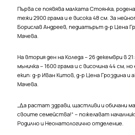
Първа се появява малката Стоянка, родена н
тежи 2900 грама и е висока 48 см. За нейн
Борислав Андреев, педиатърът д-р Цена Г
Мачева.
На втория ден на Коледа – 26 декември в 21:3
мъничка – 1600 грама и с височина 44 см, 
екип: д-р Иван Китов, д-р Цена Гроздина и
Мачева.
„Да растат здрави, щастливи и обичани м
своите семейства!“ – пожелават началникъ
Родилно и Неонатологично отделение.