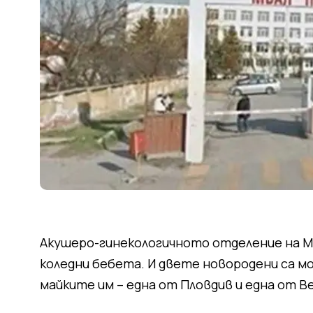
Акушеро-гинекологичното отделение на М
коледни бебета. И двете новородени са мо
майките им – една от Пловдив и една от В