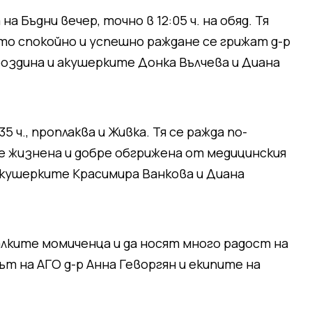
а Бъдни вечер, точно в 12:05 ч. на обяд. Тя
ото спокойно и успешно раждане се грижат д-р
роздина и акушерките Донка Вълчева и Диана
5 ч., проплаква и Живка. Тя се ражда по-
но е жизнена и добре обгрижена от медицинския
 акушерките Красимира Ванкова и Диана
алките момиченца и да носят много радост на
т на АГО д-р Анна Геворгян и екипите на