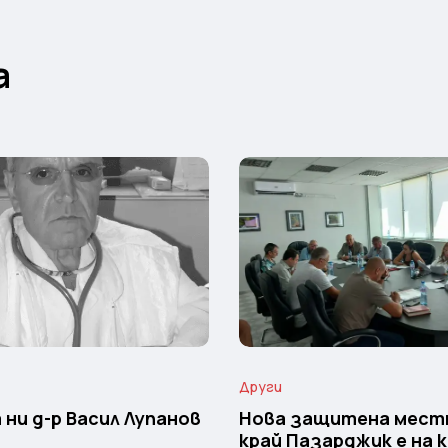
а
Други
 ни д-р Васил Лупанов
Нова защитена мес
край Пазарджик е на 