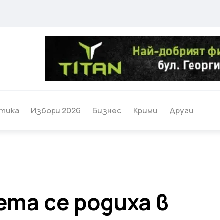
тика
Избори 2026
Бизнес
Крими
Други
ета се родиха в