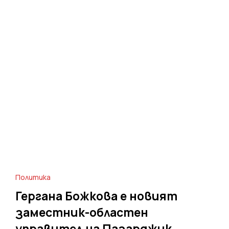
Политика
Гергана Божкова е новият
заместник-областен
управител на Пазарджик