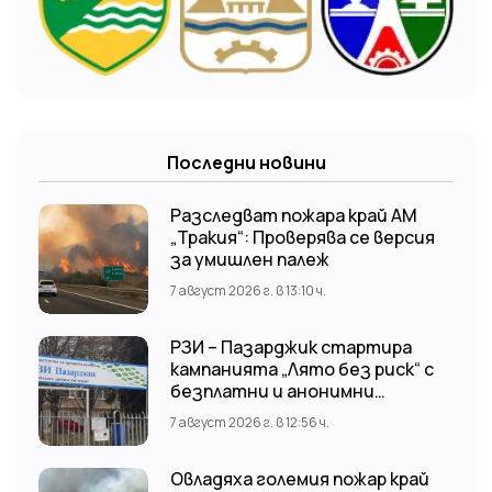
Последни новини
Разследват пожара край АМ
„Тракия“: Проверява се версия
за умишлен палеж
7 август 2026 г. в 13:10 ч.
РЗИ – Пазарджик стартира
кампанията „Лято без риск“ с
безплатни и анонимни
изследвания за ХИВ
7 август 2026 г. в 12:56 ч.
Овладяха големия пожар край