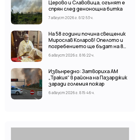
Церово и Славовица, огънят е
спрян след денонощна битка
7 август 2026 г. в 12:53 ч.
На 58 години почина свещеник
Мирослав Коларов! Опелото и
погребението ще бъдат на 8
август (събота) от 11:00 часа в
6 август 2026 г. в 16:22 ч.
храм “Св. Св. Козма и Дамян”, гр.
Кричим.
Извънредно: Затвориха АМ
„Тракия“ в района на Пазарджик
заради големия пожар
6 август 2026 г. в 15:46 ч.