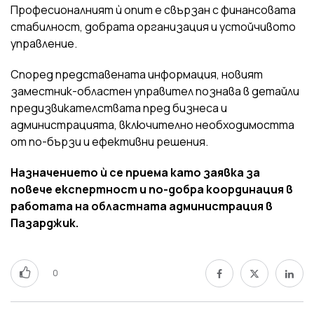
Професионалният ѝ опит е свързан с финансовата
стабилност, добрата организация и устойчивото
управление.
Според представената информация, новият
заместник-областен управител познава в детайли
предизвикателствата пред бизнеса и
администрацията, включително необходимостта
от по-бързи и ефективни решения.
Назначението ѝ се приема като заявка за
повече експертност и по-добра координация в
работата на областната администрация в
Пазарджик.
0