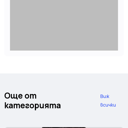
Още от
Виж
категорията
всички