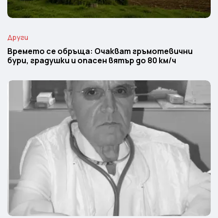
Други
Времето се обръща: Очакват гръмотевични
бури, градушки и опасен вятър до 80 км/ч