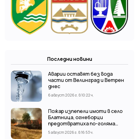
Последни новини
Аварии оставят без вода
части от Велинград и Ветрен
днес
6 август 2026 г. в 10:22 ч.
Пожар изпепели имоти в село
Блатница, огнеборци
предотвратиха по-голяма
трагедия
5 август 2026 г. в 16:53 ч.