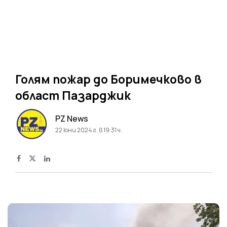
Голям пожар до Боримечково в
област Пазарджик
PZ News
22 юни 2024 г. в 19:31 ч.