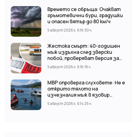
Времето се обръща: Очакват
гръмотевични бури, градушки
и опасен вятър до 80 км/ч
5 август 2026 г. в 16:30 ч.
Жестока смърт: 40-годишен
мъж издъхна след зверски
побой, проверяват версия за
нападение от тийнейджъри
5 август 2026 г. в 16:18 ч.
МВР опроверга слуховете: Не е
открито тялото на
изчезналия мъж в язовир
„Доспат“ Издирвателната
5 август 2026 г. в 14:25 ч.
операция продължава!