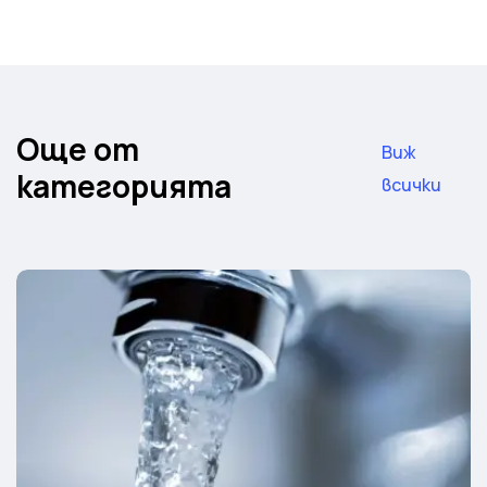
Още от
Виж
категорията
всички