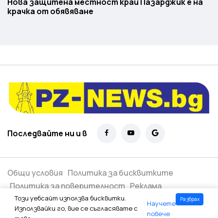
Нова защитена местност край Пазарджик е на
крачка от обявяване
Последвайте ни и в
Общи условия
Политика за бисквитките
Политика за поверителност
Реклама
Този уебсайт използва бисквитки.
Разбрах
Научете
Всички права запазени ©
2026
Използвайки го, вие се съгласявате с
повече