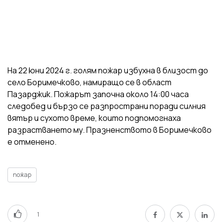
На 22 юни 2024 г. голям пожар избухна в близост до
село Боримечково, намиращо се в област
Пазарджик. Пожарът започна около 14:00 часа
следобед и бързо се разпространи поради силния
вятър и сухото време, които подпомогнаха
разрастването му. Празненството в Боримечково
е отменено.
пожар
1