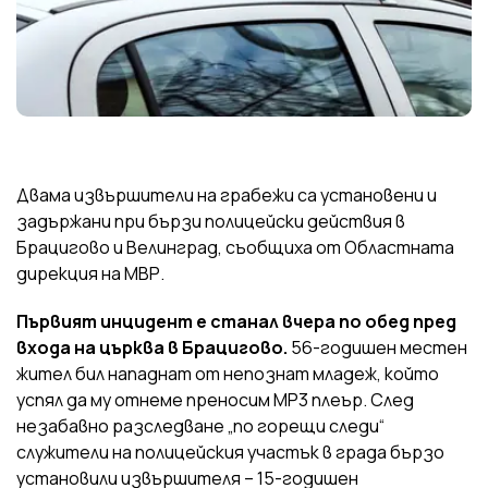
Двама извършители на грабежи са установени и
задържани при бързи полицейски действия в
Брацигово и Велинград, съобщиха от Областната
дирекция на МВР.
Първият инцидент е станал вчера по обед пред
входа на църква в Брацигово.
56-годишен местен
жител бил нападнат от непознат младеж, който
успял да му отнеме преносим MP3 плеър. След
незабавно разследване „по горещи следи“
служители на полицейския участък в града бързо
установили извършителя – 15-годишен