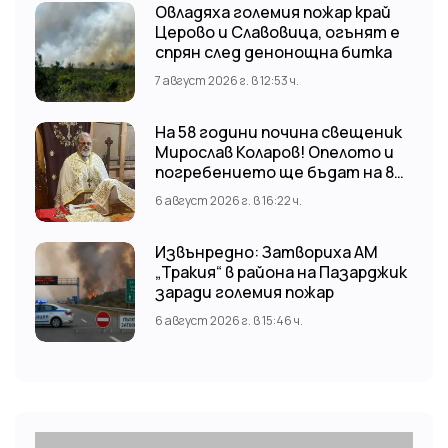
Овладяха големия пожар край
Церово и Славовица, огънят е
спрян след денонощна битка
7 август 2026 г. в 12:53 ч.
На 58 години почина свещеник
Мирослав Коларов! Опелото и
погребението ще бъдат на 8
август (събота) от 11:00 часа в
6 август 2026 г. в 16:22 ч.
храм “Св. Св. Козма и Дамян”, гр.
Кричим.
Извънредно: Затвориха АМ
„Тракия“ в района на Пазарджик
заради големия пожар
6 август 2026 г. в 15:46 ч.