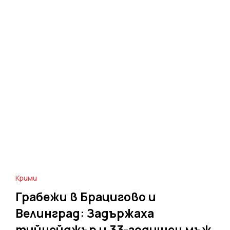
Крими
Грабежи в Брацигово и
Велинград: Задържаха
тийнейджър и 33-годишен мъж