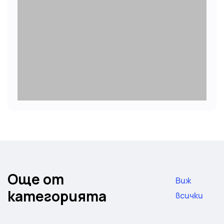
Още от
Виж
категорията
всички