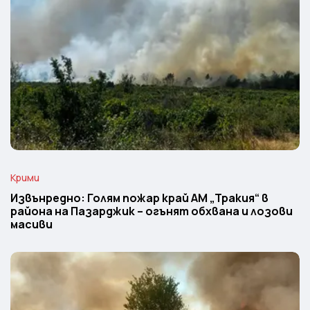
Крими
Извънредно: Голям пожар край АМ „Тракия“ в
района на Пазарджик – огънят обхвана и лозови
масиви