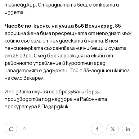
тийнейджър. Откраднатата вещ е открита и
иззета.
Часове по-късно, на улица във Велинград,
86-
годишна жена била пресрещната от непознат мъж,
който със сила отнел дамската ѝ чанта. В нея
пенсионерката съхранявала лични вещи и сумата
от 25 евро. След бърза реакция на екипи от
районното управление в курортния град
нападателят е задържан. Той е 33-годишен жител
на село Вакарел.
И по двата случая са образувани бързи
производства под надзора на Районната
прокуратура в Пазарджик.
0