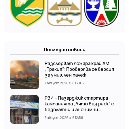
Последни новини
Разследват пожара край АМ
„Тракия“: Проверява се версия
за умишлен палеж
7 август 2026 г. в 13:10 ч.
РЗИ – Пазарджик стартира
кампанията „Лято без риск“ с
безплатни и анонимни
изследвания за ХИВ
7 август 2026 г. в 12:56 ч.