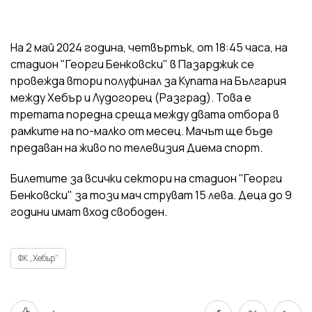
На 2 май 2024 година, четвъртък, от 18:45 часа, на
стадион "Георги Бенковски" в Пазарджик се
провежда втори полуфинал за Купата на България
между Хебър и Лудогорец (Разград). Това е
третата поредна среща между двата отбора в
рамките на по-малко от месец. Мачът ще бъде
предаван на живо по телевизия Диема спорт.
Билетите за всички сектори на стадион "Георги
Бенковски" за този мач струват 15 лева. Деца до 9
години имат вход свободен.
ФК „Хебър“