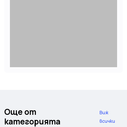
Още от
Виж
категорията
всички