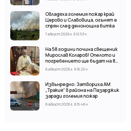
Овладяха големия пожар край
Церово и Славовица, огънят е
спрян след денонощна битка
7 август 2026 г. в 12:53 ч.
На 58 години почина свещеник
Мирослав Коларов! Опелото и
погребението ще бъдат на 8
август (събота) от 11:00 часа в
6 август 2026 г. в 16:22 ч.
храм “Св. Св. Козма и Дамян”, гр.
Кричим.
Извънредно: Затвориха АМ
„Тракия“ в района на Пазарджик
заради големия пожар
6 август 2026 г. в 15:46 ч.