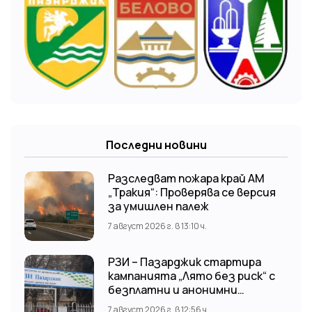
Последни новини
Разследват пожара край АМ
„Тракия“: Проверява се версия
за умишлен палеж
7 август 2026 г. в 13:10 ч.
РЗИ – Пазарджик стартира
кампанията „Лято без риск“ с
безплатни и анонимни
изследвания за ХИВ
7 август 2026 г. в 12:56 ч.