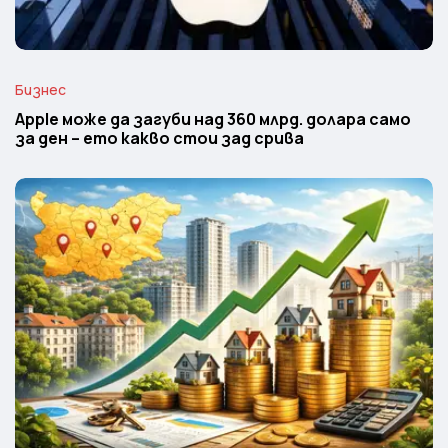
Бизнес
Apple може да загуби над 360 млрд. долара само
за ден – ето какво стои зад срива