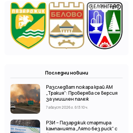
Последни новини
Разследват пожара край АМ
„Тракия“: Проверява се версия
за умишлен палеж
7 август 2026 г. в 13:10 ч.
РЗИ – Пазарджик стартира
кампанията „Лято без риск“ с