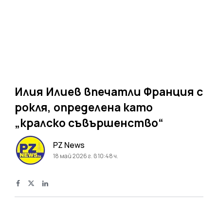
Илия Илиев впечатли Франция с
рокля, определена като
„кралско съвършенство“
PZ News
18 май 2026 г. в 10:48 ч.