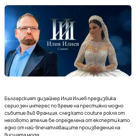
Българският дизайнер Илия Илиев предизвика
сериозен интерес по време на престижно модно
събитие във Франция, след като couture рокля от
неговото ателие бе определена от експерти като
едно от най-впечатляващите произведения на
висшата мода.