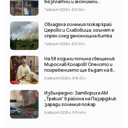
безплатни и анонимни
изследвания за ХИВ
7 август 2026 г. в 12:56 ч.
Овладяха големия пожар край
Церово и Славовица, огънят е
спрян след денонощна битка
7 август 2026 г. в 12:53 ч.
На 58 години почина свещеник
Мирослав Коларов! Опелото и
погребението ще бъдат на 8
август (събота) от 11:00 часа в
6 август 2026 г. в 16:22 ч.
храм “Св. Св. Козма и Дамян”, гр.
Кричим.
Извънредно: Затвориха АМ
„Тракия“ в района на Пазарджик
заради големия пожар
6 август 2026 г. в 15:46 ч.