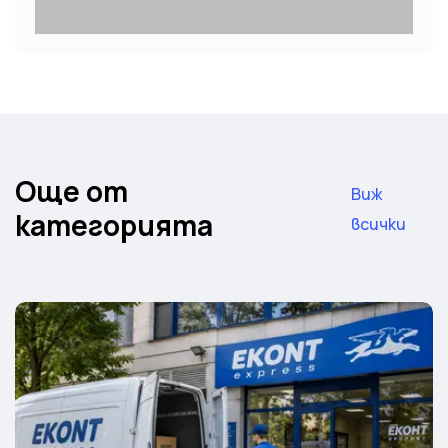
Още от
Виж
категорията
всички