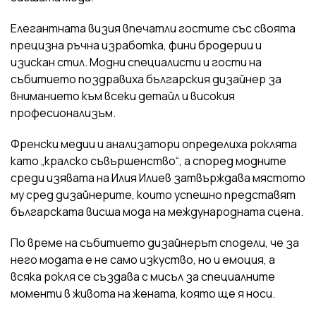
Елегантната визия впечатли гостите със своята
прецизна ръчна изработка, фини бродерии и
изискан стил. Модни специалисти и гости на
събитието поздравиха българския дизайнер за
вниманието към всеки детайл и високия
професионализъм.
Френски медии и анализатори определиха роклята
като „кралско съвършенство“, а според модните
среди изявата на Илия Илиев затвърждава мястото
му сред дизайнерите, които успешно представят
българската висша мода на международната сцена.
По време на събитието дизайнерът сподели, че за
него модата е не само изкуство, но и емоция, а
всяка рокля се създава с мисъл за специалните
моменти в живота на жената, която ще я носи.