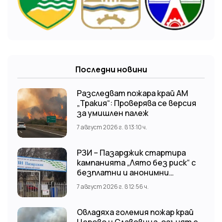
Последни новини
Разследват пожара край АМ
„Тракия“: Проверява се версия
за умишлен палеж
7 август 2026 г. в 13:10 ч.
РЗИ – Пазарджик стартира
кампанията „Лято без риск“ с
безплатни и анонимни
изследвания за ХИВ
7 август 2026 г. в 12:56 ч.
Овладяха големия пожар край
Церово и Славовица, огънят е