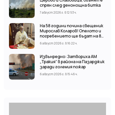
спрян след денонощна битка
7 август 2026 г. в 12:53 ч.
На 58 години почина свещеник
Мирослав Коларов! Опелото и
погребението ще бъдат на 8
август (събота) от 11:00 часа в
6 август 2026 г. в 16:22 ч.
храм “Св. Св. Козма и Дамян”, гр.
Кричим.
Извънредно: Затвориха АМ
„Тракия“ в района на Пазарджик
заради големия пожар
6 август 2026 г. в 15:46 ч.