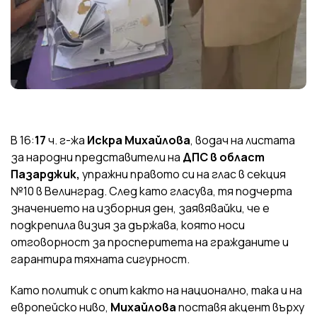
В 16:
17
ч. г-жа
Искра Михайлова
, водач на листата
за народни представители на
ДПС в област
Пазарджик,
упражни правото си на глас в секция
№10 в Велинград. След като гласува, тя подчерта
значението на изборния ден, заявявайки, че е
подкрепила визия за държава, която носи
отговорност за просперитета на гражданите и
гарантира тяхната сигурност.
Като политик с опит както на национално, така и на
европейско ниво,
Михайлова
поставя акцент върху