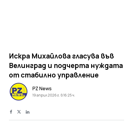
Искра Михайлова гласува във
Велинград и подчерта нуждата
от стабилно управление
PZ News
19 април 2026 г. в 16:25 ч.