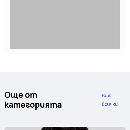
Още от
Виж
категорията
всички