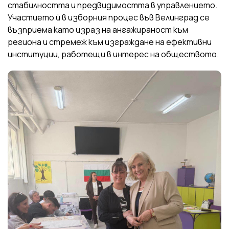
стабилността и предвидимостта в управлението.
Участието ѝ в изборния процес във Велинград се
възприема като израз на ангажираност към
региона и стремеж към изграждане на ефективни
институции, работещи в интерес на обществото.