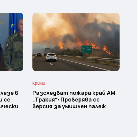
Крими
лезе в
Разследват пожара край АМ
и се
„Тракия“: Проверява се
ически
версия за умишлен палеж