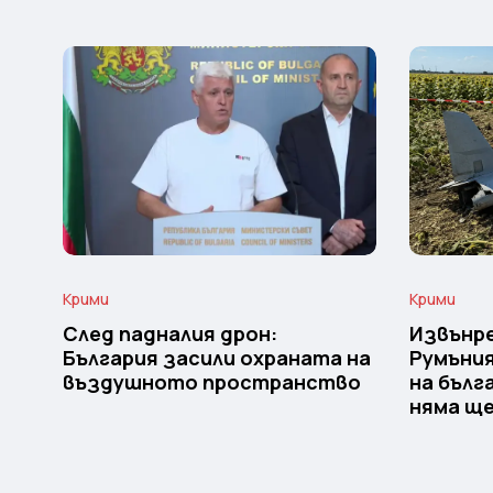
Крими
Крими
След падналия дрон:
Извънре
България засили охраната на
Румъния
въздушното пространство
на бълг
няма щ