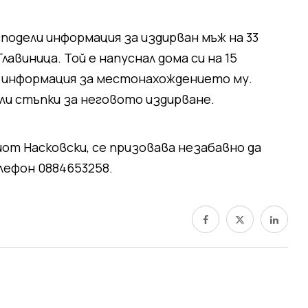
одели информация за издирван мъж на 33
лавиница. Той е напуснал дома си на 15
а информация за местонахождението му.
ли стъпки за неговото издирване.
йот Насковски, се призовава незабавно да
лефон 0884653258.