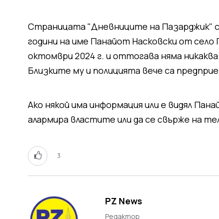
Страницата "Дневниците на Пазарджик" сп
години на име Панайот Насковски от село Г
октомври 2024 г. и оттогава няма никакв
Близките му и полицията вече са предприе
Ако някой има информация или е видял Пана
алармира властите или да се свърже на те
3
PZ News
Редактор