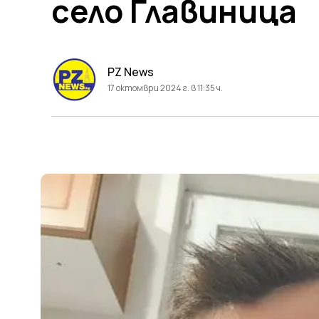
село Главиница
PZ News
17 октомври 2024 г. в 11:35 ч.