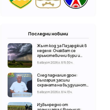
Последни новини
Жълт код за Пазарджик в
неделя: Очакват се
гръмотевични бури и
градушки
8 август 2026 г. в 15:30 ч.
След падналия дрон:
България засили
охраната на въздушното
пространство
8 август 2026 г. в 14:13 ч.
Извънредно от
границата с Румъния: