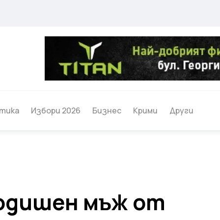
тика
Избори 2026
Бизнес
Крими
Други
годишен мъж от