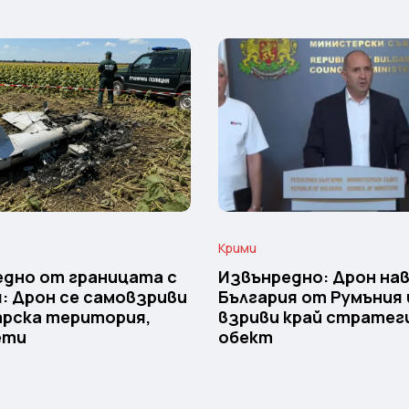
Крими
дно от границата с
Извънредно: Дрон нав
: Дрон се самовзриви
България от Румъния 
арска територия,
взриви край стратег
ети
обект