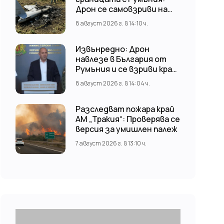
Дрон се самовзриви на
българска територия,
8 август 2026 г. в 14:10 ч.
няма щети
Извънредно: Дрон
навлезе в България от
Румъния и се взриви край
стратегически обект
8 август 2026 г. в 14:04 ч.
Разследват пожара край
АМ „Тракия“: Проверява се
версия за умишлен палеж
7 август 2026 г. в 13:10 ч.