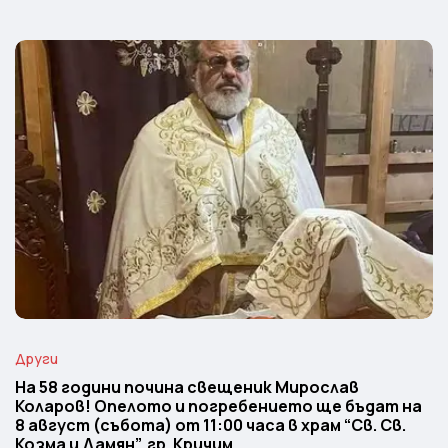
Други
На 58 години почина свещеник Мирослав
Коларов! Опелото и погребението ще бъдат на
8 август (събота) от 11:00 часа в храм “Св. Св.
Козма и Дамян”, гр. Кричим.