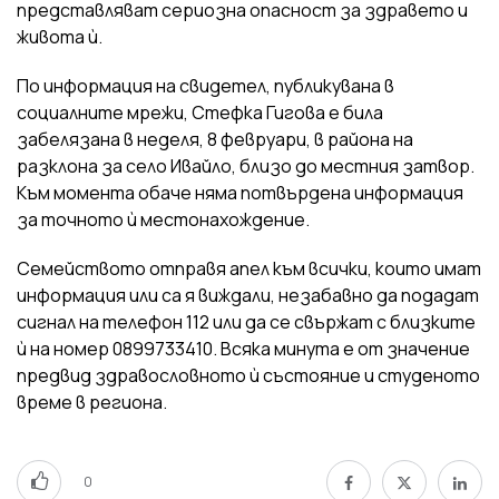
представляват сериозна опасност за здравето и
живота ѝ.
По информация на свидетел, публикувана в
социалните мрежи, Стефка Гигова е била
забелязана в неделя, 8 февруари, в района на
разклона за село Ивайло, близо до местния затвор.
Към момента обаче няма потвърдена информация
за точното ѝ местонахождение.
Семейството отправя апел към всички, които имат
информация или са я виждали, незабавно да подадат
сигнал на телефон 112 или да се свържат с близките
ѝ на номер 0899733410. Всяка минута е от значение
предвид здравословното ѝ състояние и студеното
време в региона.
0