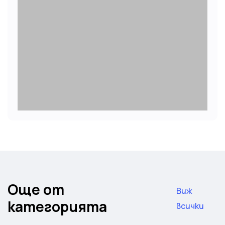
Още от
Виж
категорията
всички