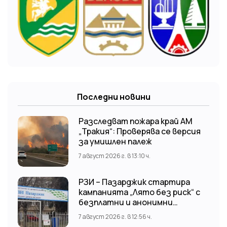
Последни новини
Разследват пожара край АМ
„Тракия“: Проверява се версия
за умишлен палеж
7 август 2026 г. в 13:10 ч.
РЗИ – Пазарджик стартира
кампанията „Лято без риск“ с
безплатни и анонимни
изследвания за ХИВ
7 август 2026 г. в 12:56 ч.