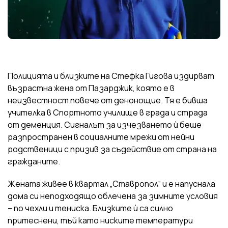
Полицията и близките на Стефка Гигова издирват
възрастна жена от Пазарджик, която е в
неизвестност повече от денонощие. Тя е бивша
учителка в Спортното училище в града и страда
от деменция. Сигналът за изчезването ѝ беше
разпространен в социалните мрежи от нейни
родственици с призив за съдействие от страна на
гражданите.
Жената живее в квартал „Ставропол“ и е напуснала
дома си неподходящо облечена за зимните условия
– по чехли и тениска. Близките ѝ са силно
притеснени, тъй като ниските температури