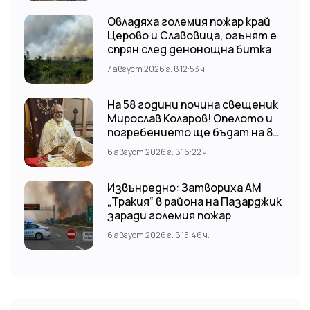
Овладяха големия пожар край
Церово и Славовица, огънят е
спрян след денонощна битка
7 август 2026 г. в 12:53 ч.
На 58 години почина свещеник
Мирослав Коларов! Опелото и
погребението ще бъдат на 8
август (събота) от 11:00 часа в
6 август 2026 г. в 16:22 ч.
храм “Св. Св. Козма и Дамян”, гр.
Кричим.
Извънредно: Затвориха АМ
„Тракия“ в района на Пазарджик
заради големия пожар
6 август 2026 г. в 15:46 ч.