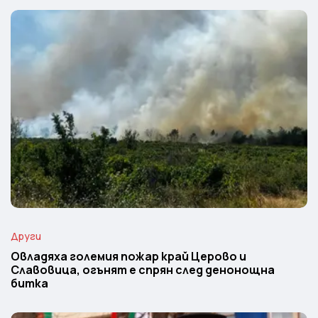
Други
Овладяха големия пожар край Церово и
Славовица, огънят е спрян след денонощна
битка