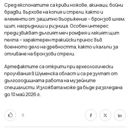
Сред експонатите са криви ножове, акинаци, бойни
брадви, върхове на копия и стрели, както и
елементи от защитно въоръжение – бронзов шлем,
щит, нагръдници и ризница. Особен интерес
предизвикват дългият меч ромфея и лекият щит
пелта – характерен тракийски принос във
военното дело на древността, както и калъпи за
отливане на бронзови стрели.
Артефактите са открити при археологически
проучвания в Шуменска област и са резултат от
дългогодишната работа на музейните
специалисти. Изложбата може да бъде разгледана
до 10 май 2026 г.
0