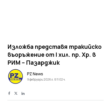
Изложба представя тракийско
въоръжение от I хил. пр. Хр. в
РИМ – Пазарджик
PZ News
9 февруари 2026 г. в 11:02 ч.