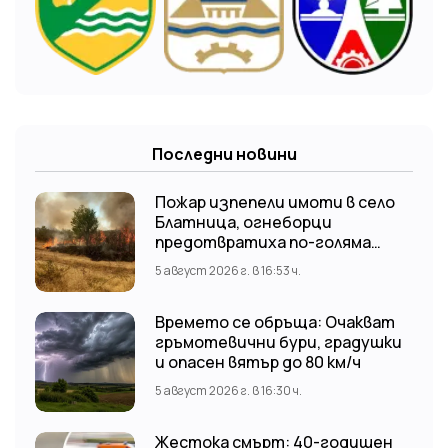
Последни новини
Пожар изпепели имоти в село
Блатница, огнеборци
предотвратиха по-голяма
трагедия
5 август 2026 г. в 16:53 ч.
Времето се обръща: Очакват
гръмотевични бури, градушки
и опасен вятър до 80 км/ч
5 август 2026 г. в 16:30 ч.
Жестока смърт: 40-годишен