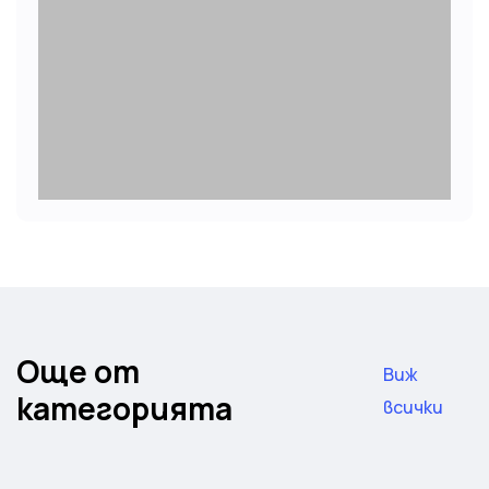
Още от
Виж
категорията
всички