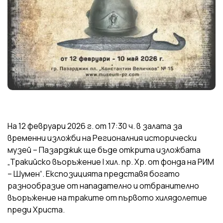
На 12 февруари 2026 г. от 17:30 ч. в залата за
временни изложби на Регионалния исторически
музей – Пазарджик ще бъде открита изложбата
„Тракийско въоръжение I хил. пр. Хр. от фонда на РИМ
– Шумен“. Експозицията представя богато
разнообразие от нападателно и отбранително
въоръжение на траките от първото хилядолетие
преди Христа.