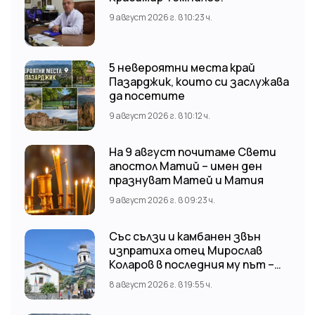
9 август 2026 г. в 10:23 ч.
5 невероятни места край
Пазарджик, които си заслужава
да посетите
9 август 2026 г. в 10:12 ч.
На 9 август почитаме Свети
апостол Матий – имен ден
празнуват Матей и Матия
9 август 2026 г. в 09:23 ч.
Със сълзи и камбанен звън
изпратиха отец Мирослав
Коларов в последния му път –
Пловдивският митрополит
8 август 2026 г. в 19:55 ч.
Николай отслужи опелото