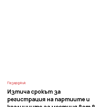
Пазарджик
Изтича срокът за
регистрация на партиите и
коалициите за местния вот в