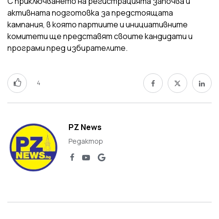
С приключването на регистрацията започва и
активната подготовка за предстоящата
кампания, в която партиите и инициативните
комитети ще представят своите кандидати и
програми пред избирателите.
4
PZ News
Редактор