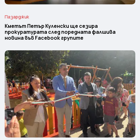
Пазарджик
Кметът Петър Куленски ще сезира
прокуратурата след поредната фалшива
новина във Facebook групите