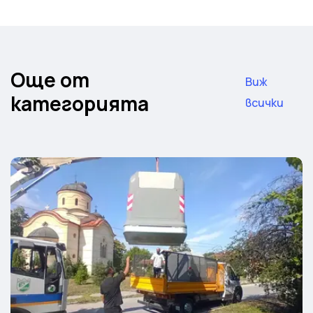
Още от
Виж
категорията
всички