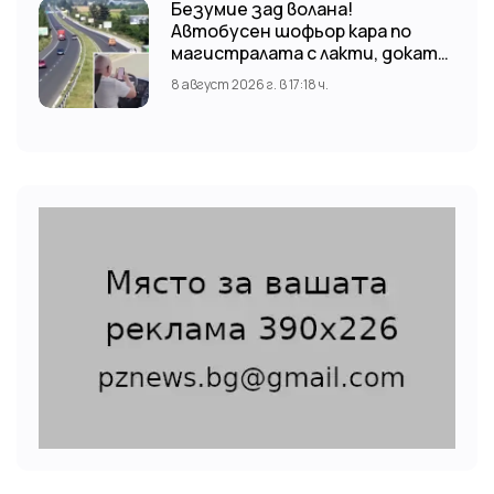
Безумие зад волана!
Автобусен шофьор кара по
магистралата с лакти, докато
гледа TikTok
8 август 2026 г. в 17:18 ч.