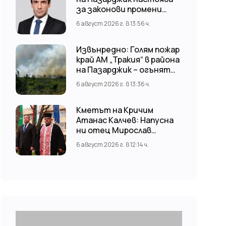
за законови промени
срещу риска от
6 август 2026 г. в 13:56 ч.
наводнения
Извънредно: Голям пожар
край АМ „Тракия“ в района
на Пазарджик – огънят
обхвана и лозови масиви
6 август 2026 г. в 13:36 ч.
Кметът на Кричим
Атанас Калчев: Напусна
ни отец Мирослав
Коларов
6 август 2026 г. в 12:14 ч.