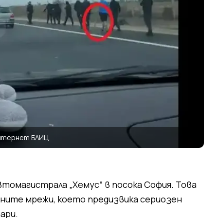
нтернет БЛИЦ
втомагистрала „Хемус“ в посока София. Това
алните мрежи, което предизвика сериозен
ари.