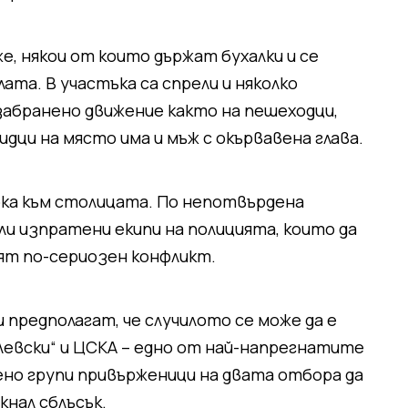
е, някои от които държат бухалки и се
та. В участъка са спрели и няколко
забранено движение както на пешеходци,
дци на място има и мъж с окървавена глава.
ока към столицата. По непотвърдена
ли изпратени екипи на полицията, които да
ят по-сериозен конфликт.
редполагат, че случилото се може да е
Левски“ и ЦСКА – едно от най-напрегнатите
ено групи привърженици на двата отбора да
кнал сблъсък.