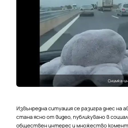
Снимка-и
Извънредна ситуация се разигра днес на а
стана ясно от видео, публикувано в соци
обществен интерес и множество комент