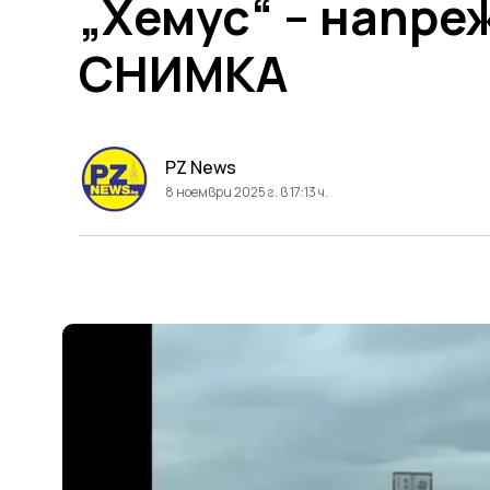
„Хемус“ – напре
СНИМКА
PZ News
8 ноември 2025 г. в 17:13 ч.