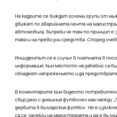
На кадрите се виждат големи групи от мъж
движат по аварийната лента на магистрала
автомобила, въпреки че там по принцип е 
така и на превозни средства. Според очеви
Инцидентът се е случил в платната в пос
информация, към мястото незабавно са би
овладеят напрежението и да предотврат
В коментарите към видеото потребители п
свързано с днешния футболен мач между „
дербита в българския футбол. Не е изключ
са се засекли на магистралата и да е възни