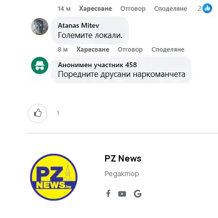
1
PZ News
Редактор