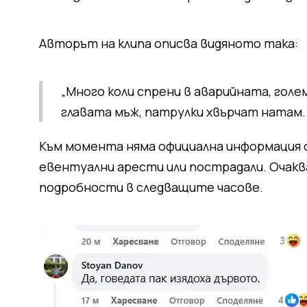
Авторът на клипа описва видяното така:
„Много коли спрени в аварийната, голем
главата мъж, патрулки хвърчат натам. 
Към момента няма официална информация о
евентуални арести или пострадали. Очаква
подробности в следващите часове.