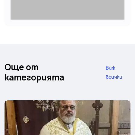
Още от
Виж
категорията
всички