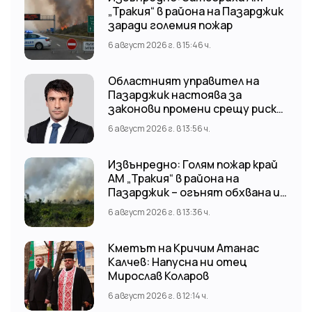
„Тракия“ в района на Пазарджик
заради големия пожар
6 август 2026 г. в 15:46 ч.
Областният управител на
Пазарджик настоява за
законови промени срещу риска
от наводнения
6 август 2026 г. в 13:56 ч.
Извънредно: Голям пожар край
АМ „Тракия“ в района на
Пазарджик – огънят обхвана и
лозови масиви
6 август 2026 г. в 13:36 ч.
Кметът на Кричим Атанас
Калчев: Напусна ни отец
Мирослав Коларов
6 август 2026 г. в 12:14 ч.