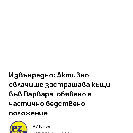
Извънредно: Активно
свлачище застрашава къщи
във Варвара, обявено е
частично бедствено
положение
PZ News