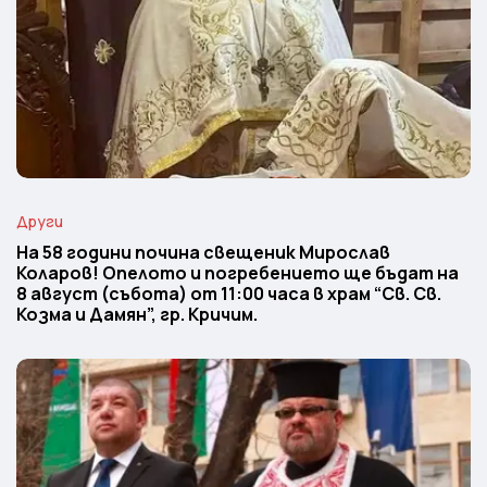
Други
На 58 години почина свещеник Мирослав
Коларов! Опелото и погребението ще бъдат на
8 август (събота) от 11:00 часа в храм “Св. Св.
Козма и Дамян”, гр. Кричим.