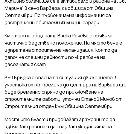
Активно свлачище се е активирало в района на „Св.
Марина“ в село Варвара, съобщиха от Община
Септември. По първоначална информация са
застрашени обитаеми жилищни сгради.
Кметът на общината Васка Рачева е обявила
частично бедствено положение. На място вече е
изпратена строителна механизация, която да
започне спешни дейности по укрепване на
засегнатия скат.
Във връзка с опасната ситуация движението в
участъка от жп прелеза до центъра на Варвара ще
бъде временно спряно до приключване на
строителните работи, уточни Станой Милов от
Строителния отдел към Община Септември.
Местните власти призовават гражданите да
избягват района и да спазват указанията на
компетентните органи.