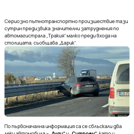
Сериозно пътнотранспортно произшествие тази
сутрин предизвика значителни затруднения по
автомагистрала „Тракия“ малко преди входа на
столицата, съобщава „Дарик“.
По първоначална информация са се сблъскали два
леки автомобила –
„Ауди“
и
„Ситроен“
, като и