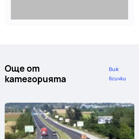
Още от
Виж
категорията
всички