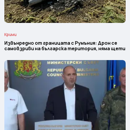
Крими
Извънредно от границата с Румъния: Дрон се
самовзриви на българска територия, няма щети