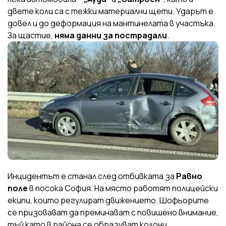
двете коли са с тежки материални щети. Ударът е
довел и до деформация на мантинелата в участъка.
За щастие,
няма данни за пострадали
.
Инцидентът е станал след отбивката за
Равно
поле
в посока София. На място работят полицейски
екипи, които регулират движението. Шофьорите
се призовават да преминават с повишено внимание,
тъй като в района се образуват колони.