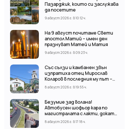
Пазарджик, които си заслужава
да посетите
9 август 2026 г. в 10:12 ч.
На 9 август почитаме Свети
апостол Матий – имен ден
празнуват Матей и Матия
9 август 2026 г. в 09:23 ч.
Със сълзи и камбанен звън
изпратиха отец Мирослав
Коларов в последния му път –
Пловдивският митрополит
8 август 2026 г. в 19:55 ч.
Николай отслужи опелото
Безумие зад волана!
Автобусен шофьор кара по
магистралата с лакти, докато
гледа TikTok
8 август 2026 г. в 17:18 ч.