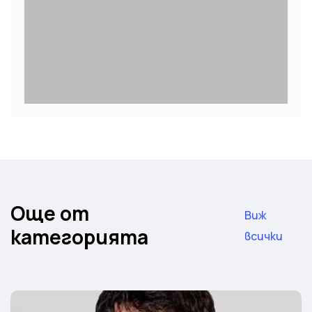
Още от
Виж
категорията
всички