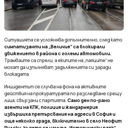
Ситуацията се усложнява допълнително, след като
симпатизанти на „Величие“ са блокирали
движението в района с големи автомобили.
Трамваите са спрели, а екипите на „паяците“ не
могат да изпълняват задълженията си заради
блокадата.
Инцидентът се случва на фона на активните
действия на прокуратурата по разследване срещу
лица, свързани с партията.
Само ден по-рано
агенти на КПК, полиция и жандармерия
извършиха претърсвания на адреси в София и
още няколко града, включително в село Неофит
Рилски, където се намира „Исторически парк“.