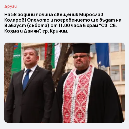
Други
На 58 години почина свещеник Мирослав
Коларов! Опелото и погребението ще бъдат на
8 август (събота) от 11:00 часа в храм “Св. Св.
Козма и Дамян”, гр. Кричим.