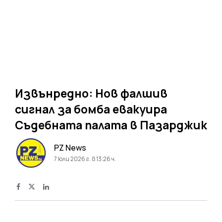
Извънредно: Нов фалшив
сигнал за бомба евакуира
Съдебната палата в Пазарджик
PZ News
7 юли 2026 г. в 13:26 ч.