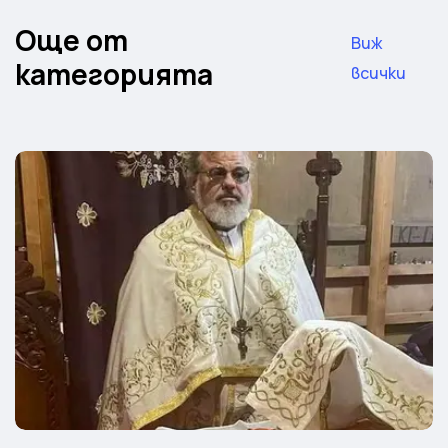
Още от
Виж
категорията
всички