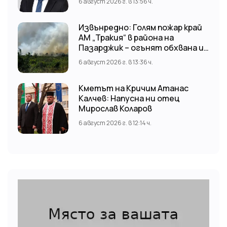
6 август 2026 г. в 13:56 ч.
Извънредно: Голям пожар край
АМ „Тракия“ в района на
Пазарджик – огънят обхвана и
лозови масиви
6 август 2026 г. в 13:36 ч.
Кметът на Кричим Атанас
Калчев: Напусна ни отец
Мирослав Коларов
6 август 2026 г. в 12:14 ч.