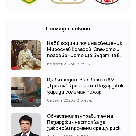
Последни новини
На 58 години почина свещеник
Мирослав Коларов! Опелото и
погребението ще бъдат на 8
август (събота) от 11:00 часа в
6 август 2026 г. в 16:22 ч.
храм “Св. Св. Козма и Дамян”, гр.
Кричим.
Извънредно: Затвориха АМ
„Тракия“ в района на Пазарджик
заради големия пожар
6 август 2026 г. в 15:46 ч.
Областният управител на
Пазарджик настоява за
законови промени срещу риска
от наводнения