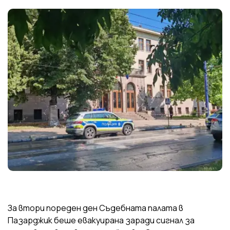
За втори пореден ден Съдебната палата в
Пазарджик беше евакуирана заради сигнал за