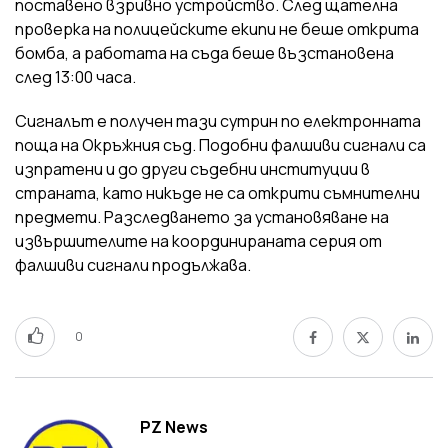
поставено взривно устройство. След щателна
проверка на полицейските екипи не беше открита
бомба, а работата на съда беше възстановена
след 13:00 часа.
Сигналът е получен тази сутрин по електронната
поща на Окръжния съд. Подобни фалшиви сигнали са
изпратени и до други съдебни институции в
страната, като никъде не са открити съмнителни
предмети. Разследването за установяване на
извършителите на координираната серия от
фалшиви сигнали продължава.
0
PZ News