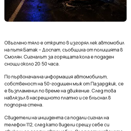
Овъглено тяло е открито в изгорял лек автомобил
на пътя Батак – Доспат, съобщиха от полицията в
Смолян. Сигналът за горящата кола е подаден
снощи около 20:50 часа.
По първоначална информация автомобилът,
собственост на 50-годишен мъж от Пазарджик, се
е възпламенил по време на движение. След това
навлязъл в насрещното платно и се блъснал в
подпорна стена.
Свидетели на инцидента са подали сигнал на
телефон 112, след като видели срещу себе си