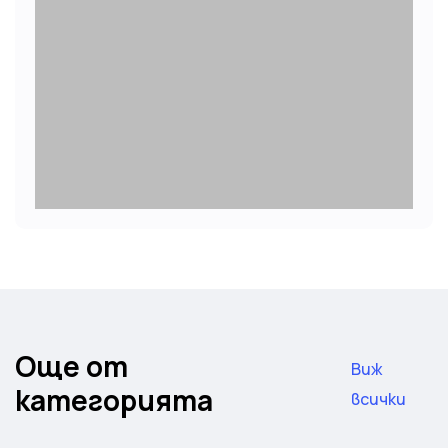
Още от
Виж
категорията
всички