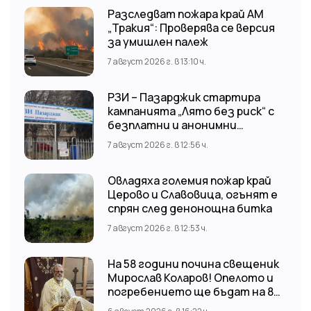
Разследват пожара край АМ
„Тракия“: Проверява се версия
за умишлен палеж
7 август 2026 г. в 13:10 ч.
РЗИ – Пазарджик стартира
кампанията „Лято без риск“ с
безплатни и анонимни
изследвания за ХИВ
7 август 2026 г. в 12:56 ч.
Овладяха големия пожар край
Церово и Славовица, огънят е
спрян след денонощна битка
7 август 2026 г. в 12:53 ч.
На 58 години почина свещеник
Мирослав Коларов! Опелото и
погребението ще бъдат на 8
август (събота) от 11:00 часа в