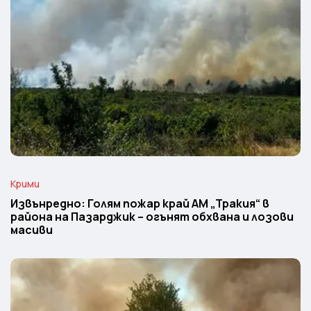
Крими
Извънредно: Голям пожар край АМ „Тракия“ в
района на Пазарджик – огънят обхвана и лозови
масиви