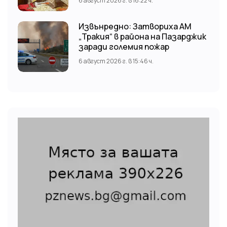
6 август 2026 г. в 16:22 ч.
храм “Св. Св. Козма и Дамян”, гр.
Кричим.
Извънредно: Затвориха АМ
„Тракия“ в района на Пазарджик
заради големия пожар
6 август 2026 г. в 15:46 ч.