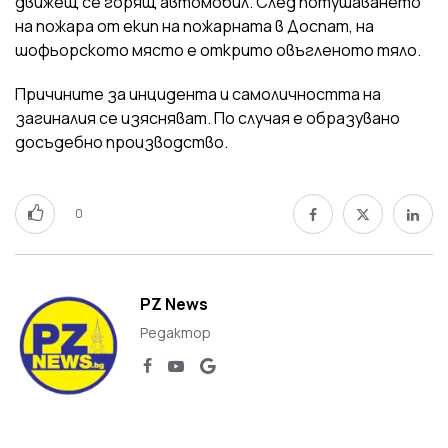
движещ се горящ автомобил. След потушаването
на пожара от екип на пожарната в Доспат, на
шофьорското място е открито овъгленото тяло.
Причините за инцидента и самоличността на
загиналия се изясняват. По случая е образувано
досъдебно производство.
0
PZ News
Редактор