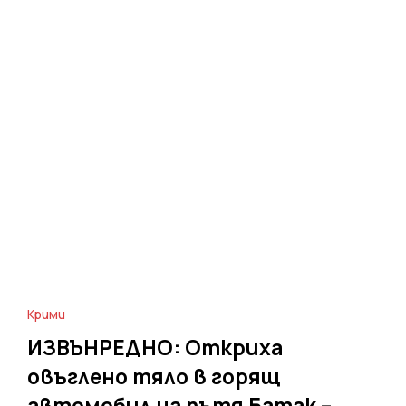
Крими
ИЗВЪНРЕДНО: Откриха
овъглено тяло в горящ
автомобил на пътя Батак –