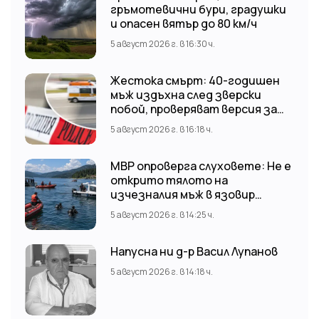
гръмотевични бури, градушки
и опасен вятър до 80 км/ч
5 август 2026 г. в 16:30 ч.
Жестока смърт: 40-годишен
мъж издъхна след зверски
побой, проверяват версия за
нападение от тийнейджъри
5 август 2026 г. в 16:18 ч.
МВР опроверга слуховете: Не е
открито тялото на
изчезналия мъж в язовир
„Доспат“ Издирвателната
5 август 2026 г. в 14:25 ч.
операция продължава!
Напусна ни д-р Васил Лупанов
5 август 2026 г. в 14:18 ч.