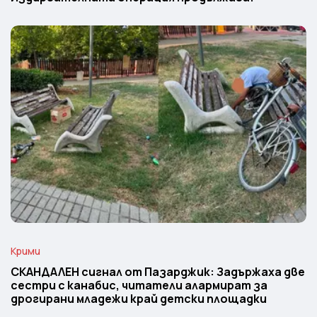
Крими
СКАНДАЛЕН сигнал от Пазарджик: Задържаха две
сестри с канабис, читатели алармират за
дрогирани младежи край детски площадки