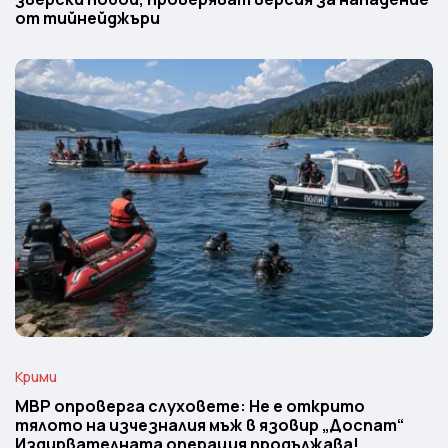
от тийнейджъри
Крими
МВР опроверга слуховете: Не е открито
тялото на изчезналия мъж в язовир „Доспат“
Издирвателната операция продължава!