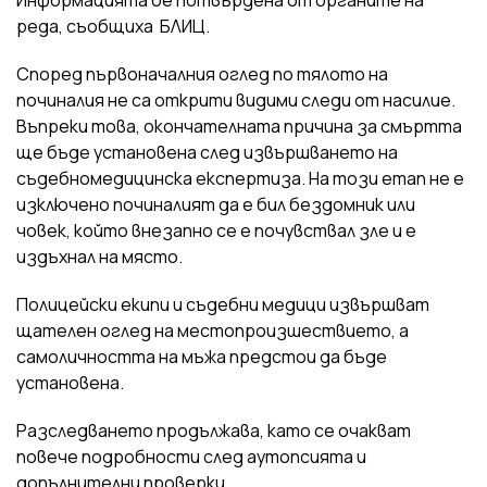
реда, съобщиха БЛИЦ.
Според първоначалния оглед по тялото на
починалия не са открити видими следи от насилие.
Въпреки това, окончателната причина за смъртта
ще бъде установена след извършването на
съдебномедицинска експертиза. На този етап не е
изключено починалият да е бил бездомник или
човек, който внезапно се е почувствал зле и е
издъхнал на място.
Полицейски екипи и съдебни медици извършват
щателен оглед на местопроизшествието, а
самоличността на мъжа предстои да бъде
установена.
Разследването продължава, като се очакват
повече подробности след аутопсията и
допълнителни проверки.