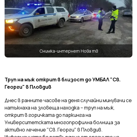
Снимка-интернет Нова тв
Труп на мъж открит в близост до УМБАЛ "Св.
Георги" в Пловдив
Днес в ранните часове на деня случайни минувачи се
натъкнаха на зловеща находка – труп на мъж,
открит в горичката до паркинга на
Университетската многопрофилна болница за
активно лечение "Св. Георги" в Пловдив.
Информацията бе потвърдена от органите на