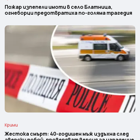
Пожар изпепели имоти в село Блатница,
огнеборци предотвратиха по-голяма трагедия
Крими
Жестока смърт: 40-годишен мъж издъхна след
зверски побой, проверяват версия за нападение