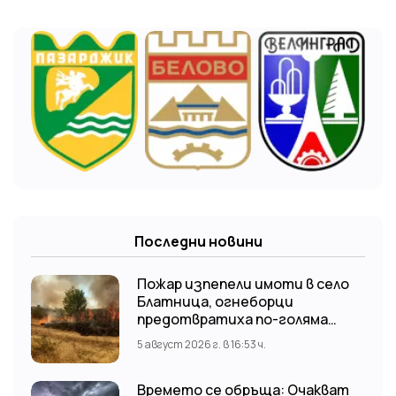
Последни новини
Пожар изпепели имоти в село
Блатница, огнеборци
предотвратиха по-голяма
трагедия
5 август 2026 г. в 16:53 ч.
Времето се обръща: Очакват