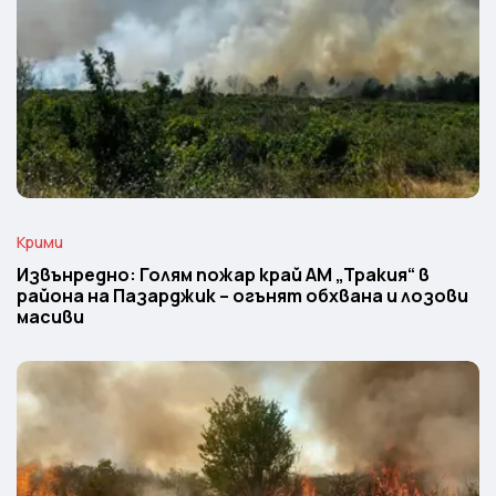
Крими
Извънредно: Голям пожар край АМ „Тракия“ в
района на Пазарджик – огънят обхвана и лозови
масиви