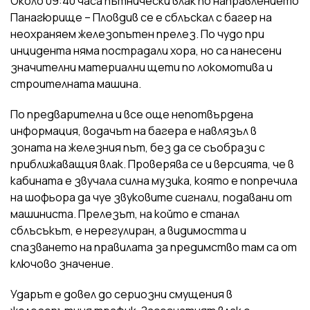
Около 09:40 часа пътнически влак по направлението
Панагюрище – Пловдив се е сблъскал с багер на
неохраняем железопътен прелез. По чудо при
инцидента няма пострадали хора, но са нанесени
значителни материални щети по локомотива и
строителната машина.
По предварителна и все още непотвърдена
информация, водачът на багера е навлязъл в
зоната на железния път, без да се съобрази с
приближаващия влак. Проверява се и версията, че в
кабината е звучала силна музика, която е попречила
на шофьора да чуе звуковите сигнали, подавани от
машиниста. Прелезът, на който е станал
сблъсъкът, е нерегулиран, а видимостта и
спазването на правилата за предимство там са от
ключово значение.
Ударът е довел до сериозни смущения в