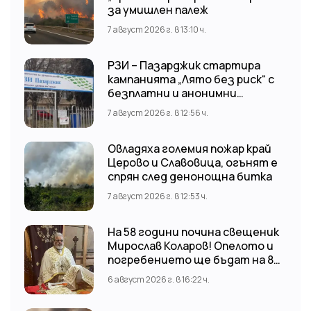
за умишлен палеж
7 август 2026 г. в 13:10 ч.
РЗИ – Пазарджик стартира
кампанията „Лято без риск“ с
безплатни и анонимни
изследвания за ХИВ
7 август 2026 г. в 12:56 ч.
Овладяха големия пожар край
Церово и Славовица, огънят е
спрян след денонощна битка
7 август 2026 г. в 12:53 ч.
На 58 години почина свещеник
Мирослав Коларов! Опелото и
погребението ще бъдат на 8
август (събота) от 11:00 часа в
6 август 2026 г. в 16:22 ч.
храм “Св. Св. Козма и Дамян”, гр.
Кричим.