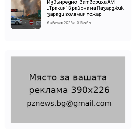
Извънредно: Затвориха АМ
„Тракия“ в района на Пазарджик
заради големия пожар
6 август 2026 г. в 15:46 ч.