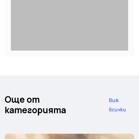
Още от
Виж
категорията
всички