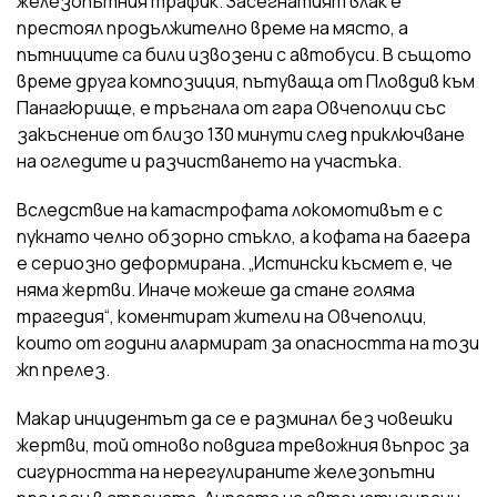
железопътния трафик. Засегнатият влак е
престоял продължително време на място, а
пътниците са били извозени с автобуси. В същото
време друга композиция, пътуваща от Пловдив към
Панагюрище, е тръгнала от гара Овчеполци със
закъснение от близо 130 минути след приключване
на огледите и разчистването на участъка.
Вследствие на катастрофата локомотивът е с
пукнато челно обзорно стъкло, а кофата на багера
е сериозно деформирана. „Истински късмет е, че
няма жертви. Иначе можеше да стане голяма
трагедия“, коментират жители на Овчеполци,
които от години алармират за опасността на този
жп прелез.
Макар инцидентът да се е разминал без човешки
жертви, той отново повдига тревожния въпрос за
сигурността на нерегулираните железопътни