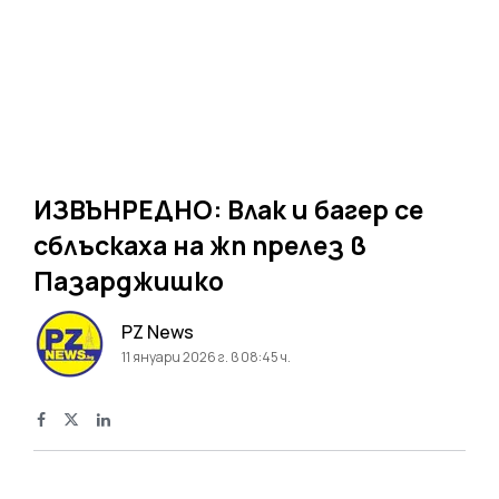
ИЗВЪНРЕДНО: Влак и багер се
сблъскаха на жп прелез в
Пазарджишко
PZ News
11 януари 2026 г. в 08:45 ч.