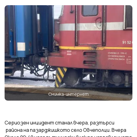
Снимка-интернет
Сериозен инцидент станал вчера, разтърси
района на пазарджишкото село Овчеполци. Вчера