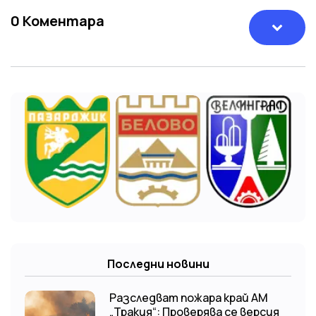
0
Коментара
Последни новини
Разследват пожара край АМ
„Тракия“: Проверява се версия