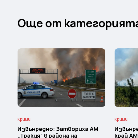
Още от категорият
Крими
Крими
Извънредно: Затвориха АМ
Извънре
„Тракия“ в района на
край АМ