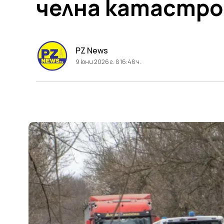
челна катастр
PZ News
9 юни 2026 г. в 16:48 ч.