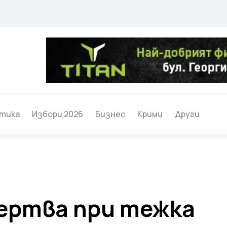
тика
Избори 2026
Бизнес
Крими
Други
ертва при тежка