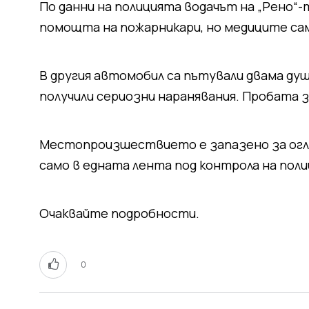
По данни на полицията водачът на „Рено“-
помощта на пожарникари, но медиците са
В другия автомобил са пътували двама душ
получили сериозни наранявания. Пробата з
Местопроизшествието е запазено за огле
само в едната лента под контрола на пол
Очаквайте подробности.
0