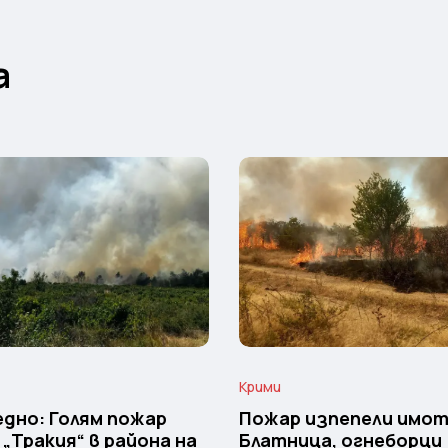
а
Крими
дно: Голям пожар
Пожар изпепели имот
 „Тракия“ в района на
Блатница, огнеборци