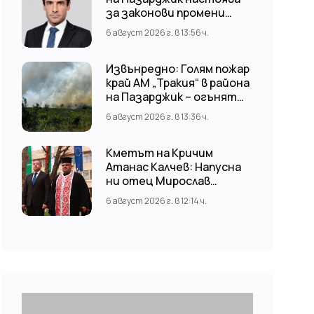
за законови промени
срещу риска от
6 август 2026 г. в 13:56 ч.
наводнения
Извънредно: Голям пожар
край АМ „Тракия“ в района
на Пазарджик – огънят
обхвана и лозови масиви
6 август 2026 г. в 13:36 ч.
Кметът на Кричим
Атанас Калчев: Напусна
ни отец Мирослав
Коларов
6 август 2026 г. в 12:14 ч.