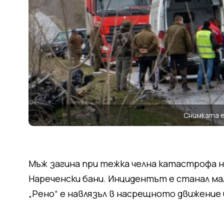
Снимката 
Мъж загина при тежка челна катастрофа на
Нареченски бани. Инцидентът е станал мал
„Рено“ е навлязъл в насрещното движение и