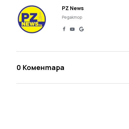
PZ News
Редактор
0
Коментара