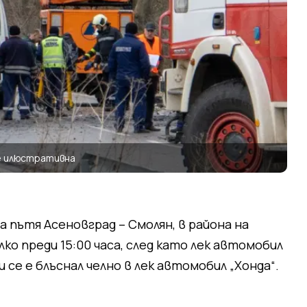
е илюстративна
 пътя Асеновград – Смолян, в района на
ко преди 15:00 часа, след като лек автомобил
 се е блъснал челно в лек автомобил „Хонда“.