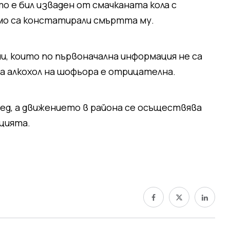
то е бил изваден от смачканата кола с
мо са констатирали смъртта му.
и, които по първоначална информация не са
а алкохол на шофьора е отрицателна.
д, а движението в района се осъществява
ицията.