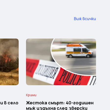
Виж всички
Крими
и в село
Жестока смърт: 40-годишен
мъж издъхна след зверски