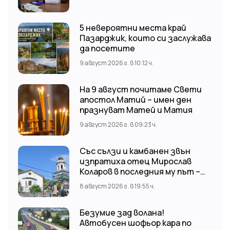
5 невероятни места край
Пазарджик, които си заслужава
да посетите
9 август 2026 г. в 10:12 ч.
На 9 август почитаме Свети
апостол Матий – имен ден
празнуват Матей и Матия
9 август 2026 г. в 09:23 ч.
Със сълзи и камбанен звън
изпратиха отец Мирослав
Коларов в последния му път –
Пловдивският митрополит
8 август 2026 г. в 19:55 ч.
Николай отслужи опелото
Безумие зад волана!
Автобусен шофьор кара по