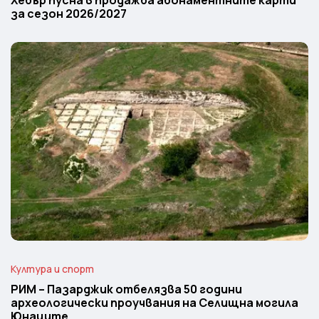
Хебър пусна в продажба абонаментните карти
за сезон 2026/2027
Култура и спорт
РИМ – Пазарджик отбелязва 50 години
археологически проучвания на Селищна могила
Юнаците