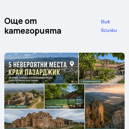
Още от
Виж
категорията
всички