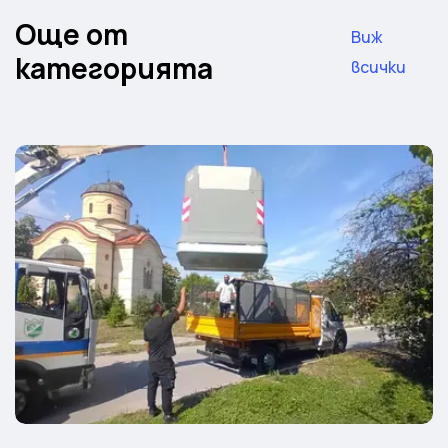
Още от
Виж
категорията
всички