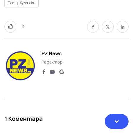
Петър Куленски
8
PZ News
Редактор
1
Коментара