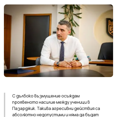
С дълбоко възмущение осъждам
проявеното насилие между ученици в
Пазарджик. Такива агресивни действия са
абсолютно недопустими и няма да бъдат