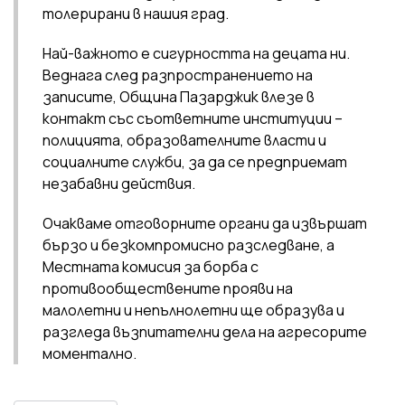
толерирани в нашия град.
Най-важното е сигурността на децата ни.
Веднага след разпространението на
записите, Община Пазарджик влезе в
контакт със съответните институции –
полицията, образователните власти и
социалните служби, за да се предприемат
незабавни действия.
Очакваме отговорните органи да извършат
бързо и безкомпромисно разследване, а
Местната комисия за борба с
противообществените прояви на
малолетни и непълнолетни ще образува и
разгледа възпитателни дела на агресорите
моментално.