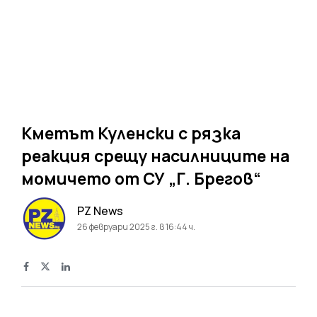
Кметът Куленски с рязка
реакция срещу насилниците на
момичето от СУ „Г. Брегов“
PZ News
26 февруари 2025 г. в 16:44 ч.