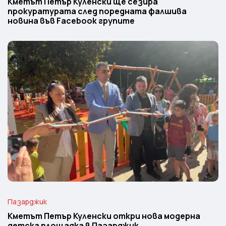
Кметът Петър Куленски ще сезира
прокуратурата след поредната фалшива
новина във Facebook групите
Пазарджик
Кметът Петър Куленски откри нова модерна
детска площадка в Пазарджик