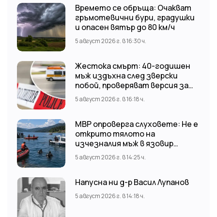
Времето се обръща: Очакват
гръмотевични бури, градушки
и опасен вятър до 80 км/ч
5 август 2026 г. в 16:30 ч.
Жестока смърт: 40-годишен
мъж издъхна след зверски
побой, проверяват версия за
нападение от тийнейджъри
5 август 2026 г. в 16:18 ч.
МВР опроверга слуховете: Не е
открито тялото на
изчезналия мъж в язовир
„Доспат“ Издирвателната
5 август 2026 г. в 14:25 ч.
операция продължава!
Напусна ни д-р Васил Лупанов
5 август 2026 г. в 14:18 ч.