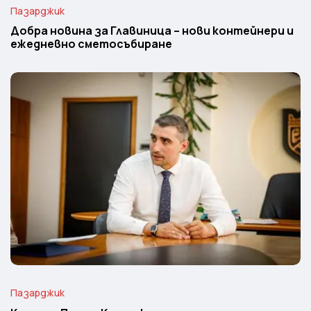
Пазарджик
Добра новина за Главиница – нови контейнери и
ежедневно сметосъбиране
Пазарджик