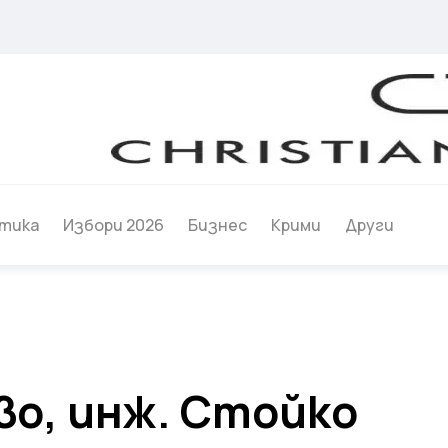
тика
Избори 2026
Бизнес
Крими
Други
во, инж. Стойко