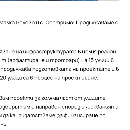
 Малко Белово и с. Сестримо! Продължаваме с
яване на инфраструктурата в целия регион.
т (асфалтиране и тротоари) на 15 улици в
о продължава подготовката на проектите и в
 20 улици са в процес на проектиране.
вим проекти за голяма част от улиците,
одборът им е направен според изискванията
ем да кандидатстваме за финансиране по
ни.