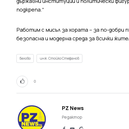
държавни институции и политически фигур
подкрепа.“
Работим с мисъл за хората – за по-добри 
безопасна и модерна среда за всички жите
Белово
инж. Стойко Стефанов
0
PZ News
Редактор