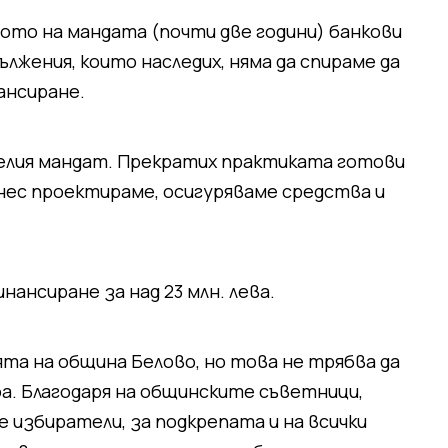
лото на мандата (почти две години) банкови
лжения, които наследих, няма да спираме да
ансиране.
целия мандат. Прекратих практиката готови
днес проектираме, осигуряваме средства и
нансиране за над 23 млн. лева.
та на община Белово, но това не трябва да
ра. Благодаря на общинските съветници,
 избиратели, за подкрепата и на всички