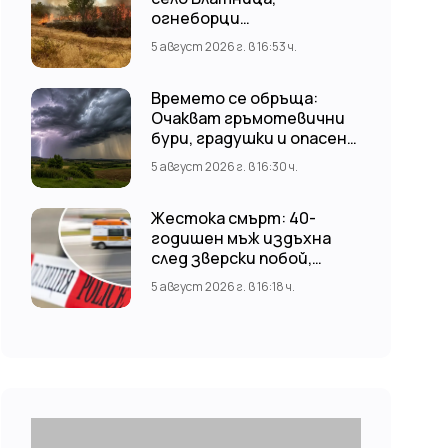
огнеборци
предотвратиха по-
5 август 2026 г. в 16:53 ч.
голяма трагедия
Времето се обръща:
Очакват гръмотевични
бури, градушки и опасен
вятър до 80 км/ч
5 август 2026 г. в 16:30 ч.
Жестока смърт: 40-
годишен мъж издъхна
след зверски побой,
проверяват версия за
5 август 2026 г. в 16:18 ч.
нападение от
тийнейджъри