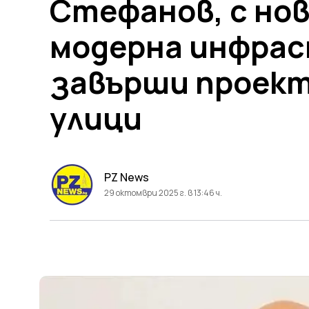
Стефанов, с нов
модерна инфрас
завърши проект
улици
PZ News
29 октомври 2025 г. в 13:46 ч.