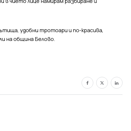
и в чието лице намирам разбиране и
пътища, удобни тротоари и по-красива,
ли на община Белово.