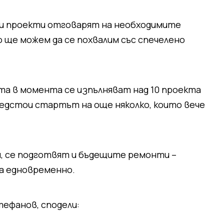
ички проекти отговарят на необходимите
о ще можем да се похвалим със спечелено
та в момента се изпълняват над 10 проекта
едстои стартът на още няколко, които вече
, се подготвят и бъдещите ремонти –
а едновременно.
ефанов, сподели: