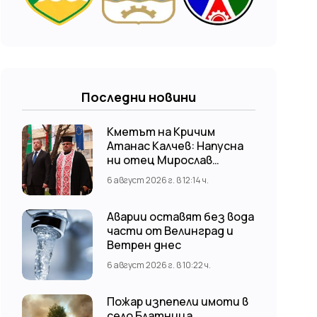
Последни новини
Кметът на Кричим
Атанас Калчев: Напусна
ни отец Мирослав
Коларов
6 август 2026 г. в 12:14 ч.
Аварии оставят без вода
части от Велинград и
Ветрен днес
6 август 2026 г. в 10:22 ч.
Пожар изпепели имоти в
село Блатница,