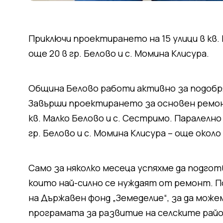
Приключи проектирането на 15 улици в кв.
още 20 в гр. Белово и с. Момина Клисура.
Община Белово работи активно за подобр
Завърши проектирането за основен ремон
кв. Малко Белово и с. Сестримо. Паралелн
гр. Белово и с. Момина Клисура – още около
Само за няколко месеца успяхме да подгот
които най-силно се нуждаят от ремонт. П
на Държавен фонд „Земеделие“, за да мож
програмата за развитие на селските райо