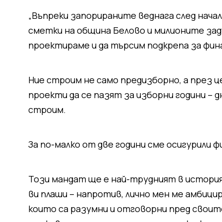
„Въпреки запорираните веднага след нача
сметки на община Белово и милионите задъ
проектираме и да търсим подкрепа за фин
Ние строим не само предизборно, а през 
проекти да се пазят за изборни години – 
строим.
За по-малко от две години сме осигурили фи
Този мандат ще е най-трудният в история
ви плаши – напротив, лично мен ме амбици
които са разумни и отговорни пред своите