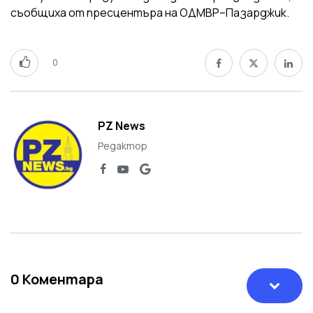
съобщиха от пресцентъра на ОДМВР–Пазарджик.
0
PZ News
Редактор
0
Коментара