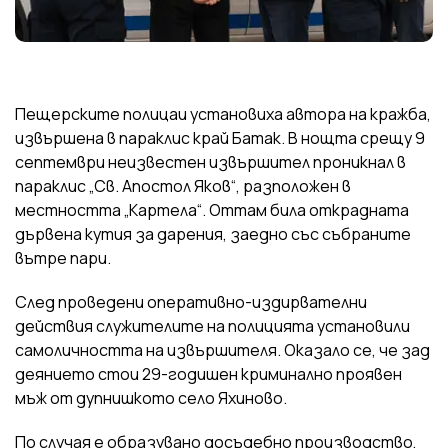
Пещерските полицаи установиха автора на кражба,
извършена в параклис край Батак. В нощта срещу 9
септември неизвестен извършител проникнал в
параклис „Св. Апостол Яков“, разположен в
местността „Картела“. Оттам била открадната
дървена кутия за дарения, заедно със събраните
вътре пари.
След проведени оперативно-издирвателни
действия служителите на полицията установили
самоличността на извършителя. Оказало се, че зад
деянието стои 29-годишен криминално проявен
мъж от дупнишкото село Яхиново.
По случая е образувано досъдебно производство,