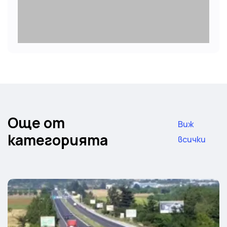
Още от
Виж
категорията
всички