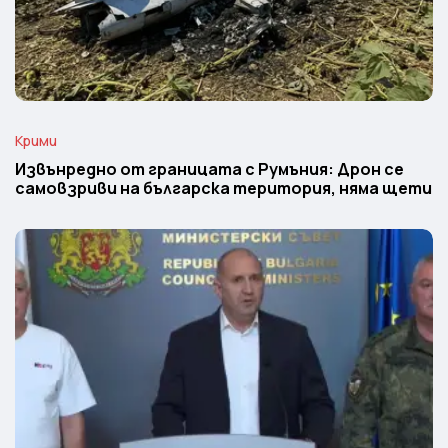
Крими
Извънредно от границата с Румъния: Дрон се
самовзриви на българска територия, няма щети