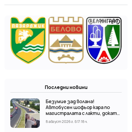
Последни новини
Безумие зад волана!
Автобусен шофьор кара по
магистралата с лакти, докато
гледа TikTok
8 август 2026 г. в 17:18 ч.