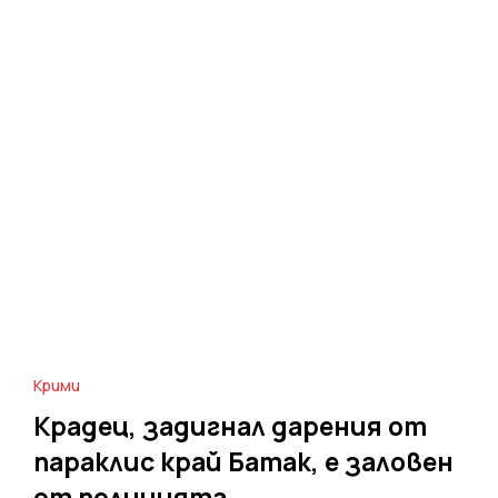
Крими
Крадец, задигнал дарения от
параклис край Батак, е заловен
от полицията