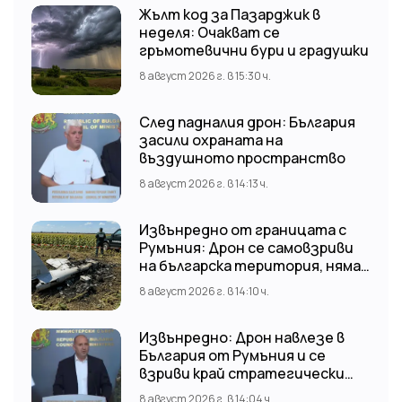
Жълт код за Пазарджик в
неделя: Очакват се
гръмотевични бури и градушки
8 август 2026 г. в 15:30 ч.
След падналия дрон: България
засили охраната на
въздушното пространство
8 август 2026 г. в 14:13 ч.
Извънредно от границата с
Румъния: Дрон се самовзриви
на българска територия, няма
щети
8 август 2026 г. в 14:10 ч.
Извънредно: Дрон навлезе в
България от Румъния и се
взриви край стратегически
обект
8 август 2026 г. в 14:04 ч.