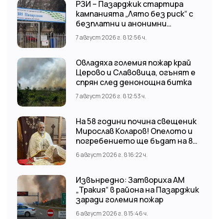
РЗИ – Пазарджик стартира
кампанията „Лято без риск“ с
безплатни и анонимни
изследвания за ХИВ
7 август 2026 г. в 12:56 ч.
Овладяха големия пожар край
Церово и Славовица, огънят е
спрян след денонощна битка
7 август 2026 г. в 12:53 ч.
На 58 години почина свещеник
Мирослав Коларов! Опелото и
погребението ще бъдат на 8
август (събота) от 11:00 часа в
6 август 2026 г. в 16:22 ч.
храм “Св. Св. Козма и Дамян”, гр.
Кричим.
Извънредно: Затвориха АМ
„Тракия“ в района на Пазарджик
заради големия пожар
6 август 2026 г. в 15:46 ч.