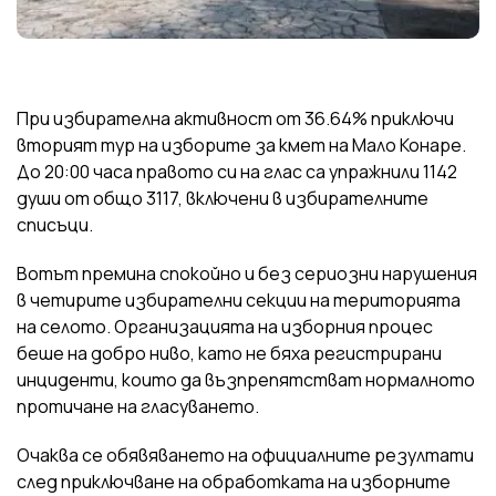
При избирателна активност от 36.64% приключи
вторият тур на изборите за кмет на Мало Конаре.
До 20:00 часа правото си на глас са упражнили 1142
души от общо 3117, включени в избирателните
списъци.
Вотът премина спокойно и без сериозни нарушения
в четирите избирателни секции на територията
на селото. Организацията на изборния процес
беше на добро ниво, като не бяха регистрирани
инциденти, които да възпрепятстват нормалното
протичане на гласуването.
Очаква се обявяването на официалните резултати
след приключване на обработката на изборните