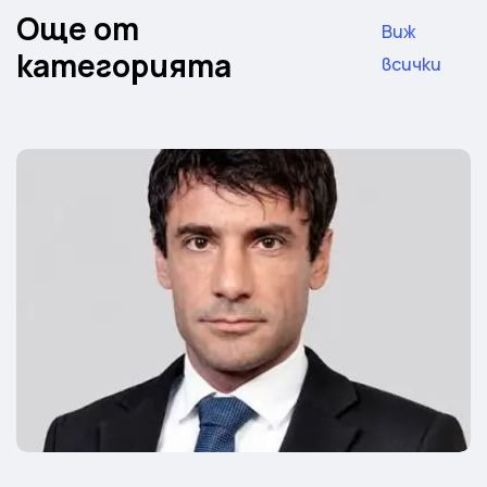
Още от
Виж
категорията
всички