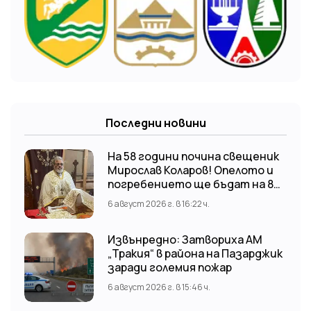
Последни новини
На 58 години почина свещеник
Мирослав Коларов! Опелото и
погребението ще бъдат на 8
август (събота) от 11:00 часа в
6 август 2026 г. в 16:22 ч.
храм “Св. Св. Козма и Дамян”, гр.
Кричим.
Извънредно: Затвориха АМ
„Тракия“ в района на Пазарджик
заради големия пожар
6 август 2026 г. в 15:46 ч.