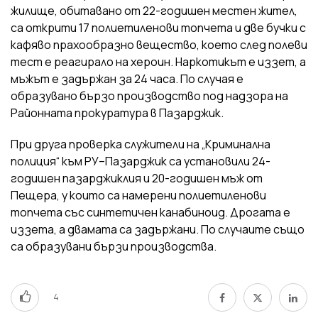
жилище, обитавано от 22-годишен местен жител,
са открити 17 полиетиленови топчета и две бучки с
кафяво прахообразно вещество, което след полеви
тест е реагирало на хероин. Наркотикът е иззет, а
мъжът е задържан за 24 часа. По случая е
образувано бързо производство под надзора на
Районната прокуратура в Пазарджик.
При друга проверка служители на „Криминална
полиция“ към РУ–Пазарджик са установили 24-
годишен пазарджиклия и 20-годишен мъж от
Пещера, у които са намерени полиетиленови
топчета със синтетичен канабиноид. Дрогата е
иззета, а двамата са задържани. По случаите също
са образувани бързи производства.
4