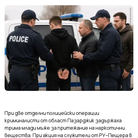
При две отделни полицейски операции
криминалисти от област Пазарджик задържаха
трима млади мъже за притежание на наркотични
вещества. При акция на служители от РУ–Пещера в