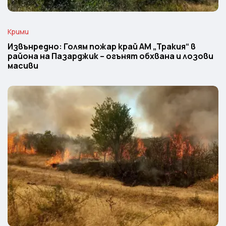
Крими
Извънредно: Голям пожар край АМ „Тракия“ в
района на Пазарджик – огънят обхвана и лозови
масиви