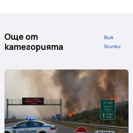
Още от
Виж
категорията
всички