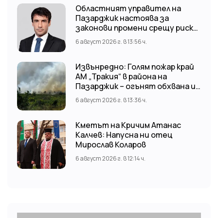
Областният управител на
Пазарджик настоява за
законови промени срещу риска
от наводнения
6 август 2026 г. в 13:56 ч.
Извънредно: Голям пожар край
АМ „Тракия“ в района на
Пазарджик – огънят обхвана и
лозови масиви
6 август 2026 г. в 13:36 ч.
Кметът на Кричим Атанас
Калчев: Напусна ни отец
Мирослав Коларов
6 август 2026 г. в 12:14 ч.