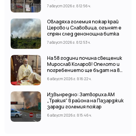
изследвания за ХИВ
7 август 2026 г. в 12:56 ч.
Овладяха големия пожар край
Церово и Славовица, огънят е
спрян след денонощна битка
7 август 2026 г. в 12:53 ч.
На 58 години почина свещеник
Мирослав Коларов! Опелото и
погребението ще бъдат на 8
август (събота) от 11:00 часа в
6 август 2026 г. в 16:22 ч.
храм “Св. Св. Козма и Дамян”, гр.
Кричим.
Извънредно: Затвориха АМ
„Тракия“ в района на Пазарджик
заради големия пожар
6 август 2026 г. в 15:46 ч.