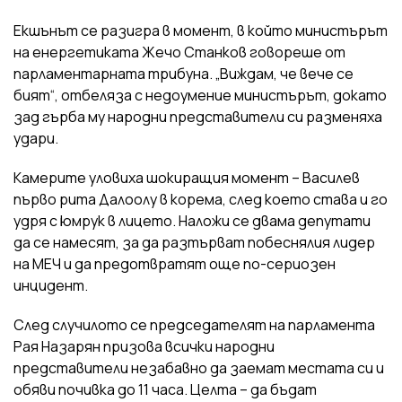
Екшънът се разигра в момент, в който министърът
на енергетиката Жечо Станков говореше от
парламентарната трибуна. „Виждам, че вече се
бият“, отбеляза с недоумение министърът, докато
зад гърба му народни представители си разменяха
удари.
Камерите уловиха шокиращия момент – Василев
първо рита Далоолу в корема, след което става и го
удря с юмрук в лицето. Наложи се двама депутати
да се намесят, за да разтърват побеснялия лидер
на МЕЧ и да предотвратят още по-сериозен
инцидент.
След случилото се председателят на парламента
Рая Назарян призова всички народни
представители незабавно да заемат местата си и
обяви почивка до 11 часа. Целта – да бъдат