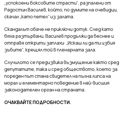
„успокоени боксовите страсти“, разпалени от
Радостин Василев, който, по думите на очевидци,
скачал „като петел“ из залата.
Скандалът обаче не приключи дотук. След като
бяха разтървани, Василев продължи да беснее и
отправя открити заплахи: „Искаш ли да ти избия
зъбите“, крещял той в пленарната зала.
Случилото се предизвика възмущение както сред
депутатите, така и сред обществото, което за
пореден път стана свидетел на пълна липса на
морал и елементарно поведение в най-висшия
законодателен орган на страната.
ОЧАКВАЙТЕ ПОДРОБНОСТИ.