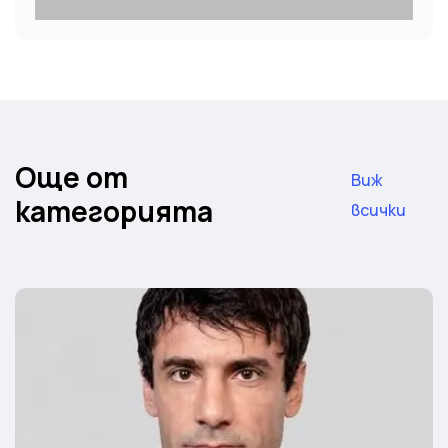
Още от
Виж
категорията
всички