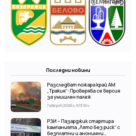
Последни новини
Разследват пожара край АМ
„Тракия“: Проверява се версия
за умишлен палеж
7 август 2026 г. в 13:10 ч.
РЗИ – Пазарджик стартира
кампанията „Лято без риск“ с
безплатни и анонимни