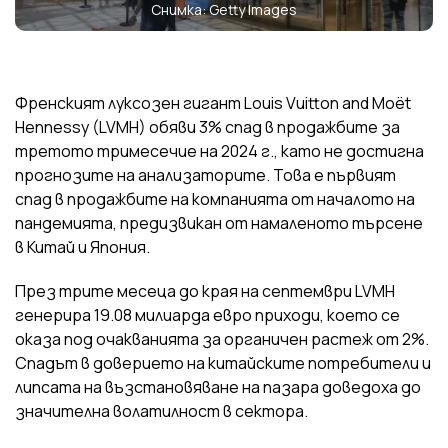
Снимка: Getty Images
Френският луксозен гигант Louis Vuitton and Moët
Hennessy (LVMH) обяви 3% спад в продажбите за
третото тримесечие на 2024 г., като не достигна
прогнозите на анализаторите. Това е първият
спад в продажбите на компанията от началото на
пандемията, предизвикан от намаленото търсене
в Китай и Япония.
През трите месеца до края на септември LVMH
генерира 19.08 милиарда евро приходи, което се
оказа под очакванията за органичен растеж от 2%.
Спадът в доверието на китайските потребители и
липсата на възстановяване на пазара доведоха до
значителна волатилност в сектора.