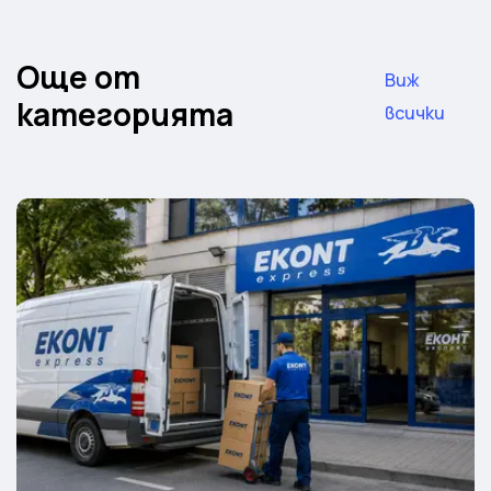
Още от
Виж
категорията
всички