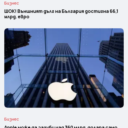
Бизнес
ШОК! Външният дълг на България достигна 66,1
млрд. евро
Бизнес
Apple може да загуби над 360 млрд. долара само