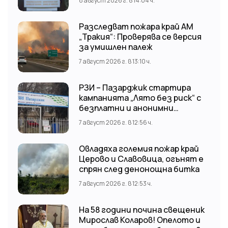
8 август 2026 г. в 14:04 ч.
Разследват пожара край АМ
„Тракия“: Проверява се версия
за умишлен палеж
7 август 2026 г. в 13:10 ч.
РЗИ – Пазарджик стартира
кампанията „Лято без риск“ с
безплатни и анонимни
изследвания за ХИВ
7 август 2026 г. в 12:56 ч.
Овладяха големия пожар край
Церово и Славовица, огънят е
спрян след денонощна битка
7 август 2026 г. в 12:53 ч.
На 58 години почина свещеник
Мирослав Коларов! Опелото и